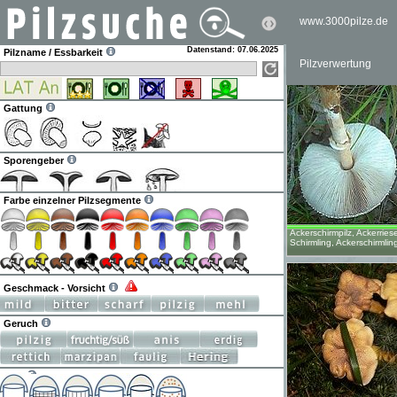
www.3000pilze.de
Datenstand: 07.06.2025
Pilzname / Essbarkeit
Pilzverwertung
Gattung
Sporengeber
Farbe einzelner Pilzsegmente
Ackerschirmpilz, Ackerrie
Schirmling, Ackerschirmlin
Geschmack - Vorsicht
Geruch
Stiel