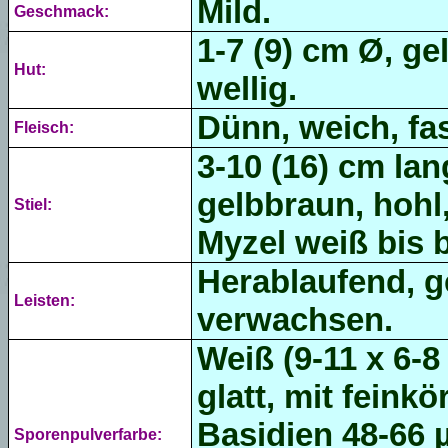
Mild.
Geschmack:
1-7 (9) cm Ø, ge
Hut:
wellig.
Dünn, weich, fas
Fleisch:
3-10 (16) cm lan
gelbbraun, hohl,
Stiel:
Myzel weiß bis b
Herablaufend, ge
Leisten:
verwachsen.
Weiß (9-11 x 6-8
glatt, mit fein
Basidien 48-66 
Sporenpulverfarbe: