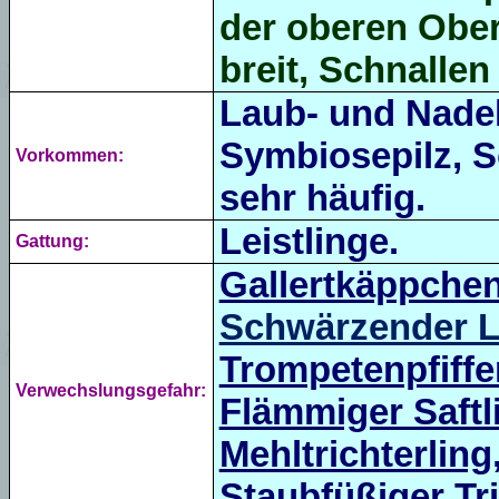
der oberen Ober
breit, Schnallen
Laub- und Nadel
Symbiosepilz, S
Vorkommen:
sehr häufig.
Leistlinge.
Gattung:
Gallertkäppche
Schwärzender Le
Trompetenpfiffe
Verwechslungsgefahr:
Flämmiger Saftl
Mehltrichterling
Staubfüßiger Tri