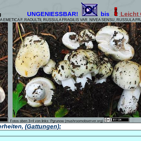
UNGENIESSBAR!
bis
Leicht
g
EMETICA F. RAOULTII, RUSSULA FRAGILIS VAR.
NIVEA SENSU, RUSSULA FRA
Fotos oben 3+4 von links:
Pgrunow (
mushroomobserver.org)
rheiten,
(Gattungen):