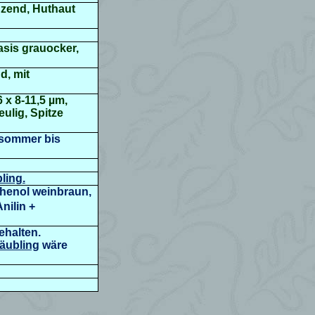
änzend, Huthaut
Basis grauocker,
d, mit
 x 8-11,5 µm,
ulig, Spitze
hsommer bis
bling.
Phenol weinbraun,
nilin +
ehalten.
äubling
wäre