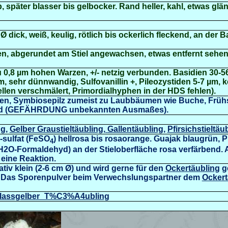
, später blasser bis gelbocker. Rand heller, kahl, etwas gl
 Ø dick, weiß, keulig, rötlich bis ockerlich fleckend, an der 
en, abgerundet am Stiel angewachsen, etwas entfernt sehen
zu 0,8 µm hohen Warzen, +/- netzig verbunden. Basidien 30-56
, sehr dünnwandig, Sulfovanillin +, Pileozystiden 5-7 µm, ke
en verschmälert, Primordialhyphen in der HDS fehlen).
en, Symbiosepilz zumeist zu Laubbäumen wie Buche, Frü
and (GEFÄHRDUNG unbekannten Ausmaßes).
ng
,
Gelber Graustieltäubling,
Gallentäubling,
Pfirsichstieltäu
)-sulfat (FeSO
) hellrosa bis rosaorange. Guajak blaugrün, 
4
H2O-Formaldehyd) an der Stieloberfläche rosa verfärbend. A
 eine Reaktion.
lativ klein (2-6 cm Ø) und wird gerne für den
Ockertäubling
g
en! Das Sporenpulver beim Verwechslungspartner dem
Ockert
i/Blassgelber_T%C3%A4ubling