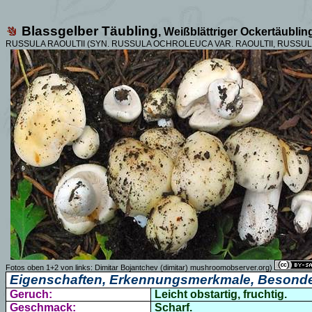
Blassgelber Täubling
, Weißblättriger Ockertäublin
RUSSULA RAOULTII (SYN. RUSSULA OCHROLEUCA VAR. RAOULTII, RUSSULA 
Fotos oben 1+2 von links:
Dimitar Bojantchev (dimitar)
mushroomobserver.org)
Eigenschaften, Erkennungsmerkmale, Besonde
Geruch:
Leicht obstartig, fruchtig.
Geschmack:
Scharf.