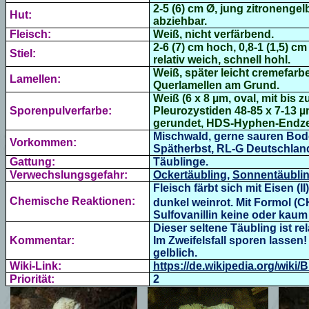
2-5 (6) cm Ø,
jung zitronengelb
Hut:
abziehbar.
Fleisch:
Weiß, nicht verfärbend.
2-6 (7) cm hoch, 0,8-1 (1,5) cm
Stiel:
relativ weich, schnell hohl.
Weiß, später leicht cremefarb
Lamellen:
Querlamellen am Grund.
Weiß (6 x 8 µm, oval, mit bis 
Sporenpulverfarbe:
Pleurozystiden 48-85 x 7-13 µm
gerundet, HDS-Hyphen-Endzell
Mischwald, gerne sauren Bod
Vorkommen:
Spätherbst, RL-G Deutschl
Gattung:
Täublinge.
Verwechslungsgefahr:
Ockertäubling
,
Sonnentäubli
Fleisch färbt sich mit Eisen (II
Chemische Reaktionen:
dunkel weinrot. Mit Formol (C
Sulfovanillin keine oder kaum
Dieser seltene Täubling ist re
Kommentar:
Im Zweifelsfall sporen lass
gelblich.
Wiki-Link:
https://de.wikipedia.org/wik
Priorität:
2