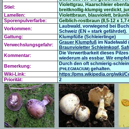
Violettgrau, Haarschleier ebenfal
Stiel:
breitknollig-klumpig verdickt, ju
Lamellen:
Violettbraun, blauviolett, bräunl
Sporenpulverfarbe:
Gelblich-rostbraun (8,5-12 x 1,7
Laubwald, vorwiegend bei Buche
Vorkommen:
Schweiz (EN = stark gefährdet).
Gattung:
Klumpfüße (Schleierlinge)
Grauer Klumpfuß
im Nadelwald 
Verwechslungsgefahr:
Braunvioletter Schleimkopf
,
Saf
Die Verwertbarkeit dieses Pilzes 
Kommentar:
wiederum als essbar. Wir empfeh
Durch den oft schmierig-schleim
Bemerkung:
gehalten.
(PHLEGMACIUM)
Wiki-Link:
https://pms.wikipedia.org/wiki/
Priorität:
2