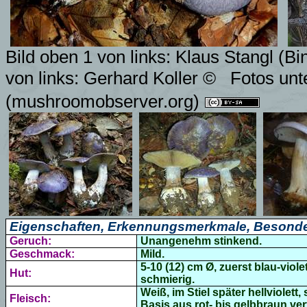
Bild oben 1 von links:
Klaus Stangl (Bi
von links: Gerhard Koller ©
Fotos unt
(mushroomobserver.org)
Eigenschaften, Erkennungsmerkmale, Besonde
Geruch:
Unangenehm stinkend.
Geschmack:
Mild.
5-10 (12) cm Ø, zuerst blau-viol
Hut:
schmierig.
Weiß, im Stiel später hellviolett,
Fleisch:
Basis aus rot- bis gelbbraun ve