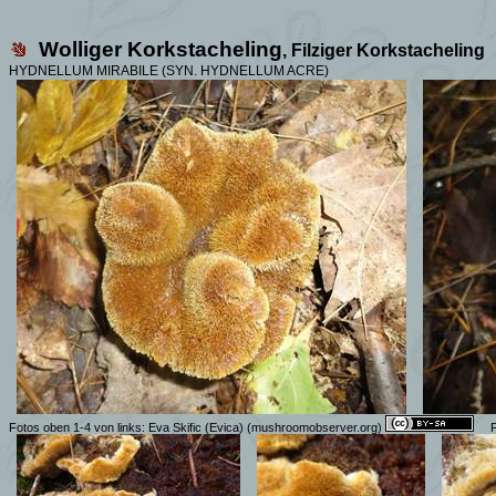
Wolliger
Korkstacheling
, Filziger Korkstacheling
HYDNELLUM MIRABILE (SYN. HYDNELLUM ACRE)
Fotos oben 1-4 von links: Eva Skific (Evica) (mushroomobserver.org)
F