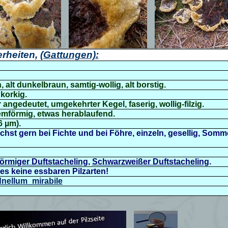
rheiten,
(Gattungen):
, alt dunkelbraun, samtig-wollig, alt borstig.
 korkig.
 angedeutet, umgekehrter Kegel, faserig, wollig-filzig.
emförmig, etwas herablaufend.
6 µm).
chst gern bei Fichte und bei Föhre,
einzeln, gesellig, Somm
örmiger Duftstacheling
,
Schwarzweißer Duftstacheling
.
es keine essbaren Pilzarten!
ydnellum_mirabile