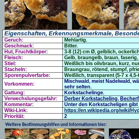
Eigenschaften, Erkennungsmerkmale, Besonde
Geruch:
Mehlartig.
Geschmack:
Bitter.
Hut, Fruchtkörper:
3-8 (12) cm Ø, gelblich, ockerlich
Fleisch:
Gelb, braungelb, braun, faserig,
Stiel:
Weißlich bis olivbraun, kurz, nur
Stacheln:
Braungrau, rötend, stumpf, pfri
Sporenpulverfarbe:
Weißlich, transparent (5-7 x 4,5-
Mischwald, meist Nadelwald, wä
Vorkommen:
sehr selten
.
Gattung:
Korkstachelinge.
Verwechslungsgefahr:
Derber Korkstacheling
,
Becherf
Kommentar:
Unter den Korkstacheligen gibt 
Wiki-Link:
https://en.wikipedia.org/wiki/H
Priorität:
2
Weitere Bestimmungshilfen und Informationen hier: