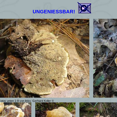
UNGENIESSBAR!
otos unten 1-8 von links: Gerhard Koller ©