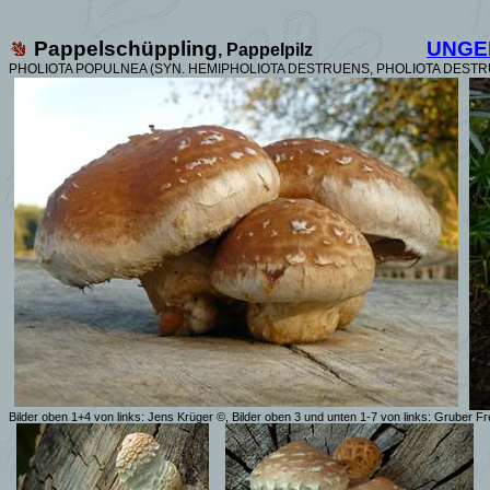
Pappelschüppling
UNGE
, Pappelpilz
PHOLIOTA POPULNEA (SYN. HEMIPHOLIOTA DESTRUENS, PHOLIOTA DESTR
Bilder oben 1+4 von links: Jens Krüger ©, Bilder oben 3 und unten 1-7 von links: Gruber Fr