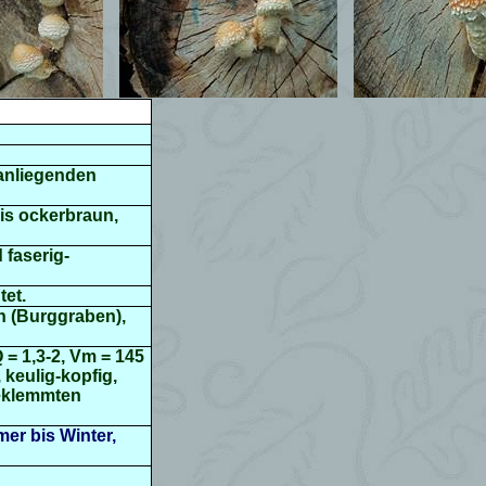
 anliegenden
bis ockerbraun,
 faserig-
tet.
n (Burggraben),
 = 1,3-2, Vm = 145
 keulig-kopfig,
geklemmten
er bis Winter,