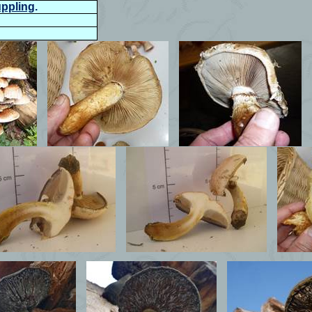
ppling
.