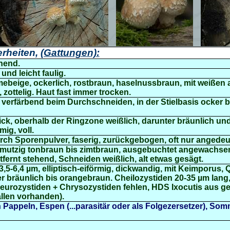
rheiten,
(Gattungen):
chend.
 und leicht faulig.
mebeige, ockerlich, rostbraun, haselnussbraun, mit weißen
zottelig. Haut fast immer trocken.
t verfärbend beim Durchschneiden, in der Stielbasis ocker 
dick, oberhalb der Ringzone weißlich, darunter bräunlich und
ig, voll.
rch Sporenpulver, faserig, zurückgebogen, oft nur angedeu
chmutzig tonbraun bis zimtbraun, ausgebuchtet angewachse
entfernt stehend, Schneiden weißlich, alt etwas gesägt.
,5-6,4 µm, elliptisch-eiförmig, dickwandig, mit Keimporus, Q
er bräunlich bis orangebraun.
Cheilozystiden
20-35 µm lang,
 Pleurozystiden + Chrysozystiden fehlen, HDS Ixocutis aus 
allen vorhanden).
ppeln, Espen (...parasitär oder als Folgezersetzer), Somm