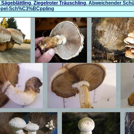
Sägeblättling
,
Ziegelroter Träuschling
,
Abweichender Schü
/Pappel-Sch%C3%BCppling