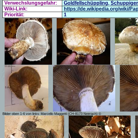
Verwechslungsgefahr:
Goldfellschüppling
,
Schuppiger 
Wiki-Link:
https://de.wikipedia.org/wiki
Priorität:
1
Bilder oben 1-6 von links:
Marcello Maggetti (CH-8173 Neerach) ©