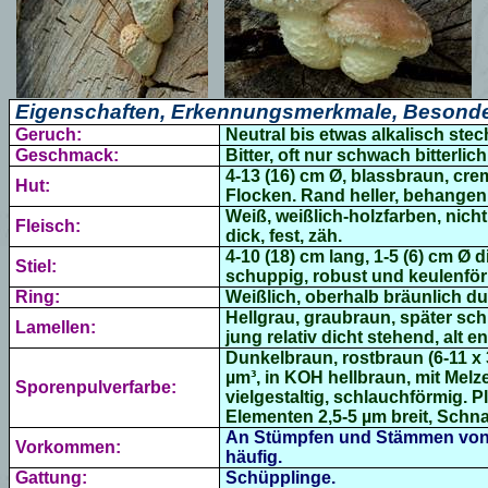
Eigenschaften, Erkennungsmerkmale, Besonde
Geruch:
Neutral bis etwas alkalisch ste
Geschmack:
Bitter, oft nur schwach bitterlich
4-13 (16) cm Ø, blassbraun, cre
Hut:
Flocken. Rand heller, behangen, 
Weiß, weißlich-holzfarben, nich
Fleisch:
dick, fest, zäh.
4-10 (18) cm lang, 1-5 (6) cm Ø 
Stiel:
schuppig, robust und keulenförm
Ring:
Weißlich, oberhalb bräunlich du
Hellgrau, graubraun, später s
Lamellen:
jung relativ dicht stehend, alt 
Dunkelbraun, rostbraun (6-11 x 3
µm³, in
KOH
hellbraun, mit Melz
Sporenpulverfarbe:
vielgestaltig, schlauchförmig.
Elementen 2,5-5 µm breit, Schn
An Stümpfen und Stämmen von Pa
Vorkommen:
häufig.
Gattung:
Schüpplinge.