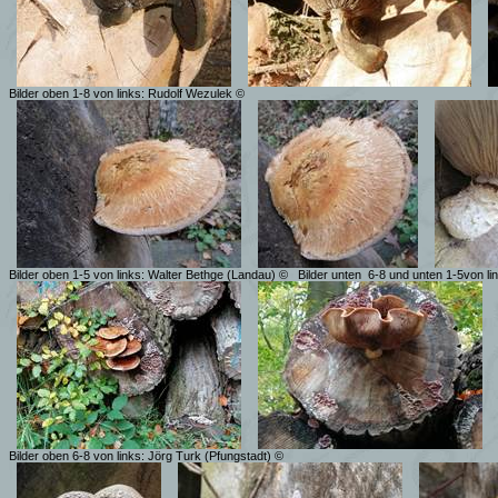
Bilder oben 1-8 von links: Rudolf Wezulek ©
Bilder oben 1-5 von links: Walter Bethge (Landau) ©
Bilder unten
6-8 und unten 1-5von li
Bilder oben 6-8 von links:
Jörg Turk (Pfungstadt) ©