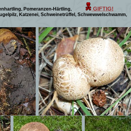
GIFTIG!
enhartling, Pomeranzen-Härtling,
r Kugelpilz, Katzenei, Schweinetrüffel, Schwewwelschwamm,