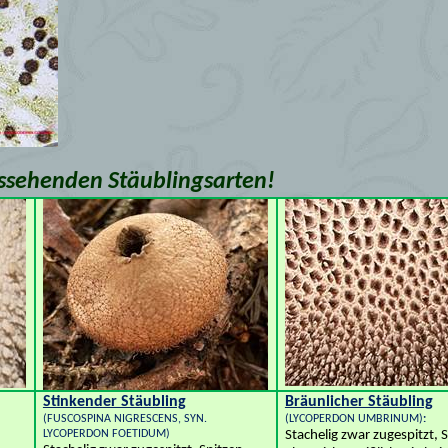
ussehenden Stäublingsarten!
Stinkender Stäubling
Bräunlicher Stäubling
(FUSCOSPINA NIGRESCENS, SYN.
(LYCOPERDON UMBRINUM
)
:
LYCOPERDON FOETIDUM)
Stachelig zwar zugespitzt, 