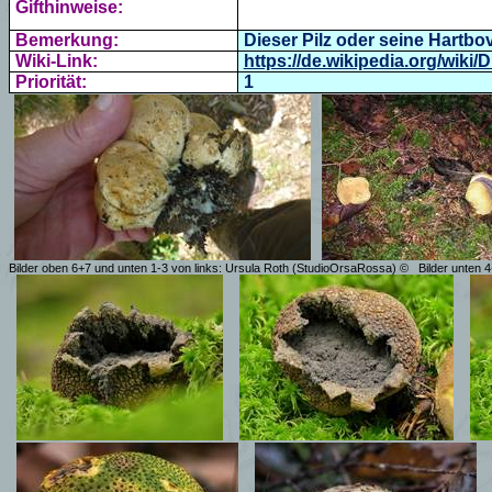
Gifthinweise:
Bemerkung:
Dieser Pilz oder seine Hartb
Wiki-Link:
https://de.wikipedia.org/wiki/
Priorität:
1
Bilder oben 6+7 und unten 1-3 von links: Ursula Roth (StudioOrsaRossa) ©
Bilder unten 4