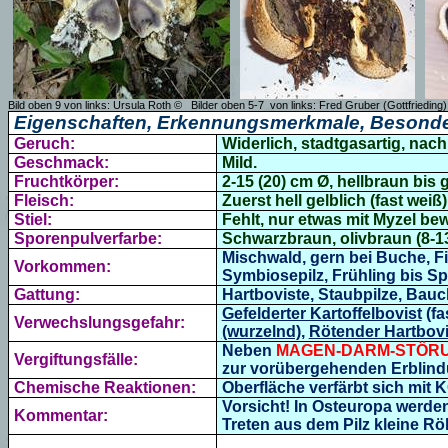
Bild oben 9 von links: Ursula Roth ©
Bilder oben 5-7
von links: Fred Gruber (Gottfrieding
Eigenschaften, Erkennungsmerkmale, Besonde
Geruch:
Widerlich, stadtgasartig, nac
Geschmack:
Mild.
Fruchtkörper:
2-15 (20) cm Ø, hellbraun bis 
Fleisch:
Zuerst hell gelblich (fast wei
Stiel:
Fehlt, nur etwas mit Myzel bew
Sporenpulverfarbe:
Schwarzbraun, olivbraun (
8-1
Mischwald, gern bei Buche, F
Vorkommen:
Symbiosepilz, Frühling bis Sp
Gattung:
Hartboviste,
Staubpilze, Bauc
Gefelderter Kartoffelbovist
(fa
Verwechslungsgefahr:
(wurzelnd),
Rötender Hartbovi
Neben
MAGEN-DARM-STÖR
Vergiftungsfälle:
zur vorübergehenden Erblin
Chemische Reaktionen:
Oberfläche verfärbt sich mit K
Vorsicht! In Osteuropa werden 
Kommentar:
Treten aus dem Pilz kleine Rö