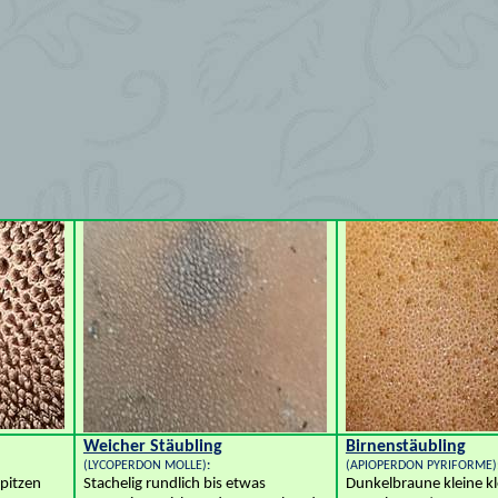
Weicher Stäubling
Birnenstäubling
(
LYCOPERDON MOLLE)
:
(
APIOPERDON PYRIFORME)
Spitzen
Stachelig rundlich bis etwas
Dunkelbraune kleine kl