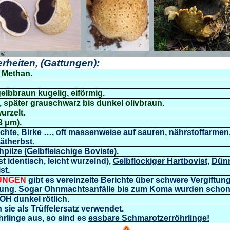
) ©
rheiten,
(Gattungen):
h Methan.
gelbbraun kugelig, eiförmig.
ß), später grauschwarz bis dunkel olivbraun.
urzelt.
3 μm)
.
ichte, Birke …, oft massenweise auf sauren, nährstoffarme
ätherbst.
hpilze
(Gelbfleischige Boviste).
st identisch, leicht wurzelnd),
Gelbflockiger Hartbovist,
Dünn
st
.
UNGEN
gibt es vereinzelte Berichte über schwere Vergiftu
dung. Sogar
Ohnmachtsanfälle bis zum Koma wurden schon
OH dunkel rötlich.
sie als Trüffelersatz verwendet.
hrlinge aus, so sind es
essbare Schmarotzerröhrlinge!