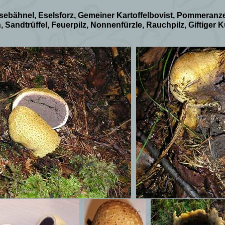
sebähnel, Eselsforz, Gemeiner Kartoffelbovist, Pommeranz
, Sandtrüffel, Feuerpilz, Nonnenfürzle, Rauchpilz, Giftige