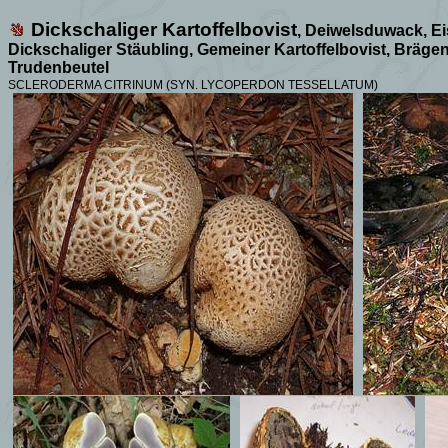
Dickschaliger Kartoffelbovist
, Deiwelsduwack, Ei
Dickschaliger Stäubling, Gemeiner Kartoffelbovist, Brägen
Trudenbeutel
SCLERODERMA CITRINUM (SYN. LYCOPERDON TESSELLATUM)