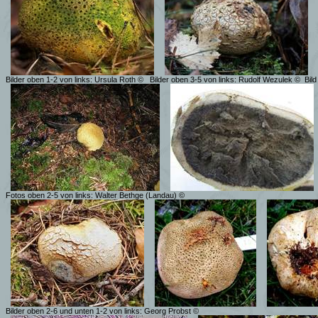
Bilder oben 1-2 von links: Ursula Roth ©
Bilder oben 3-5 von links: Rudolf Wezulek ©
Bil
Fotos oben 2-5 von links: Walter Bethge (Landau) ©
Bilder oben 2-6 und unten 1-2 von links: Georg Probst ©