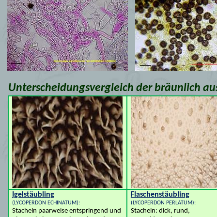
Unterscheidungsvergleich der bräunlich a
Igelstäubling
Flaschenstäubling
(LYCOPERDON ECHINATUM):
(LYCOPERDON PERLATUM):
Stacheln paarweise entspringend und
Stacheln: dick, rund,