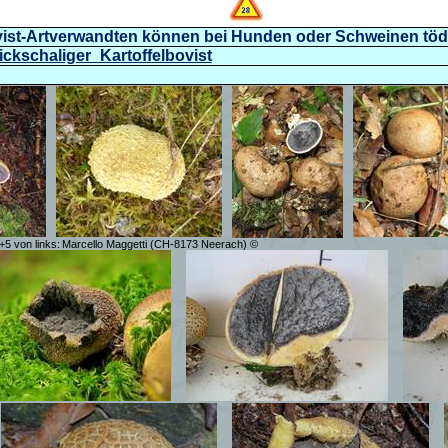
ovist-Artverwandten können bei Hunden oder Schweinen töd
Dickschaliger_Kartoffelbovist
+5 von links:
Marcello Maggetti (CH-8173 Neerach) ©