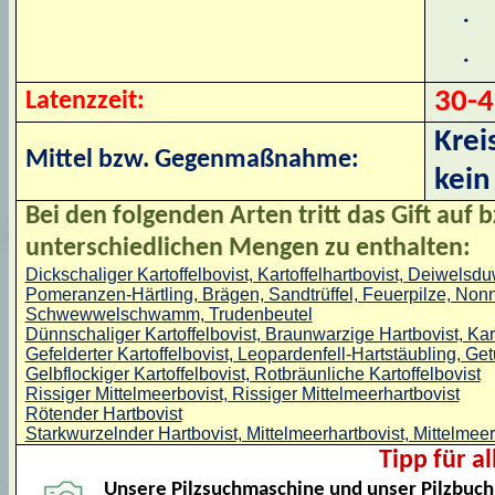
·
·
30-4
Latenzzeit:
Krei
Mittel bzw. Gegenmaßnahme:
kein
Bei den folgenden Arten tritt das Gift auf b
unterschiedlichen Mengen zu enthalten:
Dickschaliger Kartoffelbovist, Kartoffelhartbovist, Deiwels
Pomeranzen-Härtling, Brägen, Sandtrüffel, Feuerpilze, Nonne
Schwewwelschwamm, Trudenbeutel
Dünnschaliger Kartoffelbovist, Braunwarzige Hartbovist, Kart
Gefelderter Kartoffelbovist, Leopardenfell-Hartstäubling, Ge
Gelbflockiger Kartoffelbovist, Rotbräunliche Kartoffelbovist
Rissiger Mittelmeerbovist, Rissiger Mittelmeerhartbovist
Rötender Hartbovist
Starkwurzelnder Hartbovist, Mittelmeerhartbovist, Mittelmeer
Tipp für a
Unsere Pilzsuchmaschine und unser Pilzbuch 