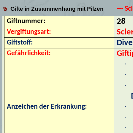
--- S
Gifte in Zusammenhang mit Pilzen
28
Giftnummer:
Scl
Vergiftungsart:
Dive
Giftstoff:
Gifti
Gefährlichkeit:
·
·
·
·
Anzeichen der Erkrankung:
·
·