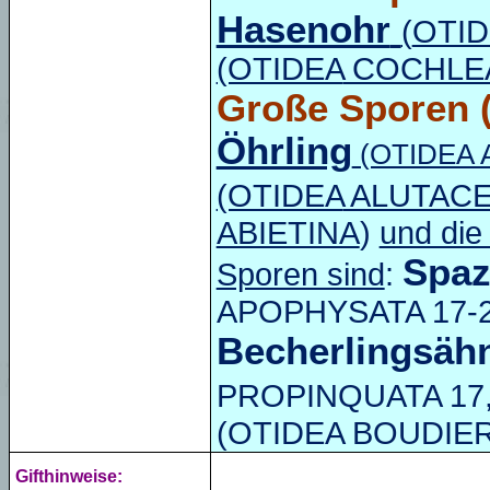
Hasenohr
(
OTID
(OTIDEA
COCHLE
Große Sporen
(
Öhrling
(OTIDEA 
(OTIDEA
ALUTAC
ABIETINA
)
und die
Spaz
Sporen sind
:
APOPHYSATA 17-22
Becherlingsähn
PROPINQUATA 17,5
(
OTIDEA
BOUDIERI 
Gifthinweise: