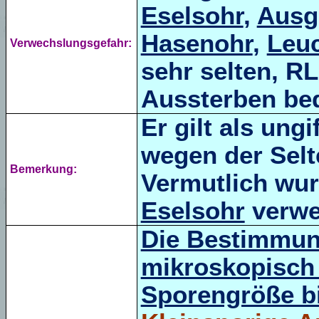
Eselsohr
,
Ausge
Hasenohr
,
Leuc
Verwechslungsgefahr:
sehr selten, R
Aussterben bed
Er gilt als ung
wegen der Selt
Bemerkung:
Vermutlich wur
Eselsohr
verwe
Die Bestimmung
mikroskopisch 
Sporengröße bi