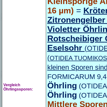
Kleinsporige A
16 µm)
=
Kröte
Zitronengelber
Violetter
Öhrli
Rotscheibiger
Eselsohr
(
OTID
(
OTIDEA TUOMIKOS
kleinen Sporen sin
FORMICARUM 9,4-1
Öhrling
(
OTIDEA
Vergleich
Öhrlingssporen:
Öhrling
(
OTIDEA
Mittlere Spore