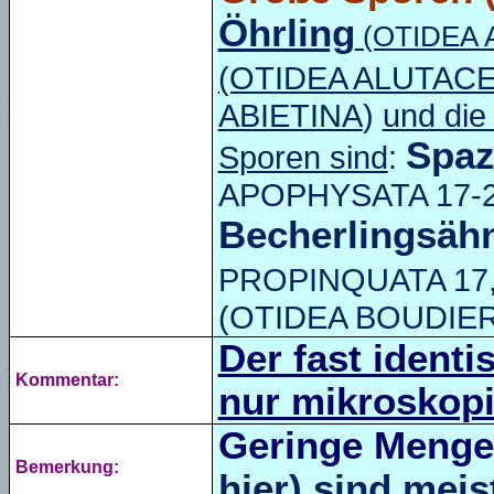
Öhrling
(OTIDEA 
(OTIDEA
ALUTAC
ABIETINA
)
und die
Spaz
Sporen sind
:
APOPHYSATA 17-22
Becherlingsähn
PROPINQUATA 17,5
(
OTIDEA
BOUDIERI 
Der fast identi
Kommentar:
nur mikroskopi
Geringe Menge
Bemerkung:
hier) sind mei