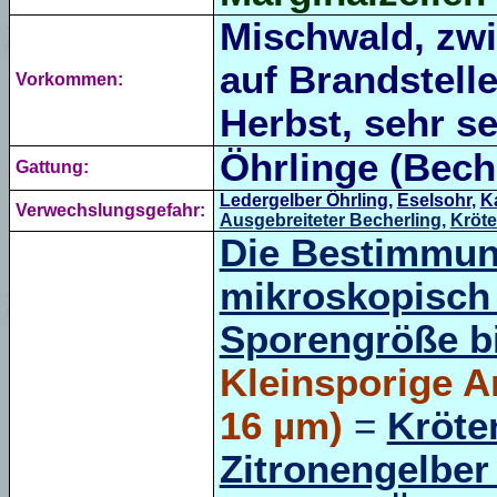
Mischwald, zwi
auf Brandstell
Vorkommen:
Herbst, sehr se
Öhrlinge (Beche
Gattung:
Ledergelber Öhrling,
Eselsohr
,
K
Verwechslungsgefahr:
Ausgebreiteter Becherling
,
Kröte
Die Bestimmung
mikroskopisch 
Sporengröße bi
Kleinsporige A
16 µm)
=
Kröte
Zitronengelber