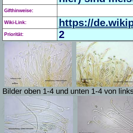
Gifthinweise:
https://de.wik
Wiki-Link:
2
Priorität:
Bilder oben 1-4 und unten 1-4 von link