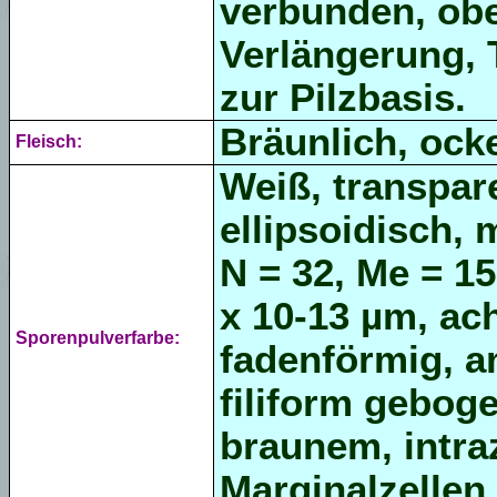
verbunden, obe
Verlängerung, 
zur Pilzbasis.
Bräunlich, ock
Fleisch:
Weiß, transpare
ellipsoidisch, 
N = 32, Me = 15
x 10-13 µm, ac
Sporenpulverfarbe:
fadenförmig, 
filiform geboge
braunem, intra
Marginalzellen 