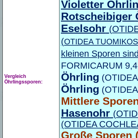
Violetter
Öhrli
Rotscheibiger
Eselsohr
(
OTID
(
OTIDEA TUOMIKOS
kleinen Sporen sin
FORMICARUM 9,4-1
Öhrling
(
OTIDEA
Vergleich
Öhrlingssporen:
Öhrling
(
OTIDEA
Mittlere Spore
Hasenohr
(
OTID
(OTIDEA
COCHLE
Große Sporen
(