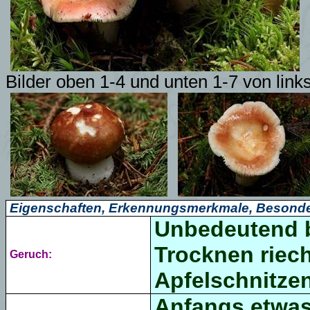
Bilder oben 1-4 und unten 1-7 von link
Eigenschaften, Erkennungsmerkmale, Besonde
Unbedeutend b
Trocknen riec
Geruch:
Apfelschnitzen
Anfangs etwas 