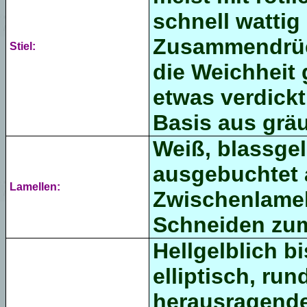
schnell wattig
Zusammendrück
Stiel:
die Weichheit
etwas verdickt,
Basis aus gräu
Weiß, blassgel
ausgebuchtet 
Lamellen:
Zwischenlamell
Schneiden zum 
Hellgelblich bi
elliptisch,
rund
herausragende