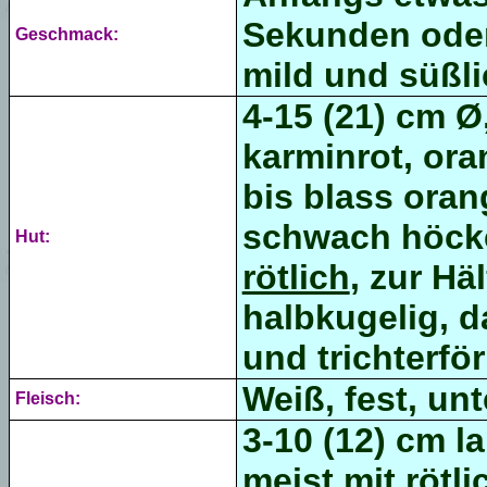
Sekunden oder 
Geschmack:
mild und süßli
4-15 (21) cm Ø,
karminrot, ora
bis blass ora
schwach höcke
Hut:
rötlich
, zur Hä
halbkugelig, d
und trichterför
Weiß, fest, unt
Fleisch:
3-10 (12) cm la
meist mit röt