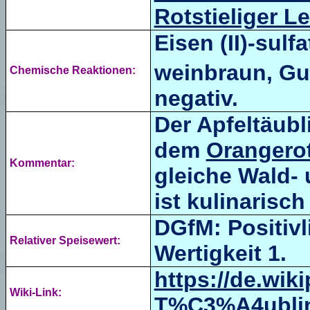
Rotstieliger L
Eisen (II)-sulf
weinbraun, Gua
Chemische Reaktionen:
negativ.
Der Apfeltäub
dem
Orangerot
Kommentar:
gleiche Wald- 
ist kulinarisc
DGfM: Positivli
Relativer Speisewert:
Wertigkeit 1.
https://de.wiki
Wiki-Link:
T%C3%A4ubli