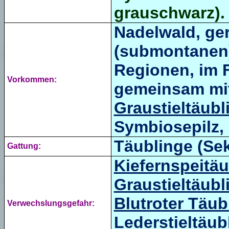
grauschwarz
).
Nadelwald, ger
(
submontanen
Regionen, im F
Vorkommen:
gemeinsam mi
Graustieltäubl
Symbiosepilz, 
Täublinge (Se
Gattung:
Kiefernspeitäu
Graustieltäubl
Blutroter Täub
Verwechslungsgefahr:
Lederstieltäub