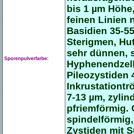
bis 1 µm Höhe
feinen Linien
n
Basidien 35-55
Sterigmen
,
Hu
sehr dünnen,
Sporenpulverfarbe:
Hyphenendzel
Pileozystiden
4
Inkrustationtr
7-13 µm,
zylin
pfriemförmig.
spindelförmig,
Zystiden mit 