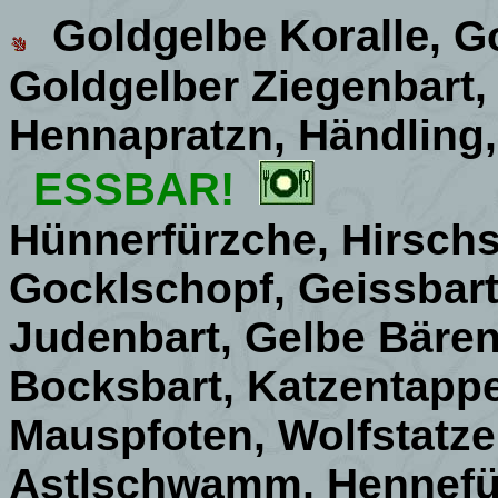
Goldgelbe Koralle
,
Go
Goldgelber Ziegenbart, 
Hennapratzn, Händling
ESSBAR!
Hünnerfürzche, Hirsch
Gocklschopf, Geissbart
Judenbart, Gelbe Bärent
Bocksbart, Katzentappe
Mauspfoten, Wolfstatze
Astlschwamm, Hennefüss