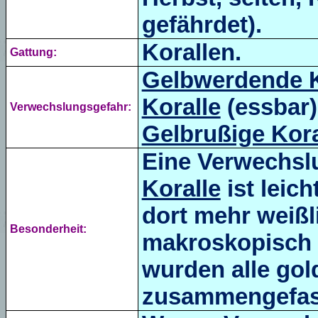
gefährdet).
Korallen.
Gattung:
Gelbwerdende K
Koralle
(essbar)
Verwechslungsgefahr:
Gelbrußige Kora
Eine Verwechsl
Koralle
ist leic
dort mehr weißli
Besonderheit:
makroskopisch 
wurden alle gol
zusammengefass