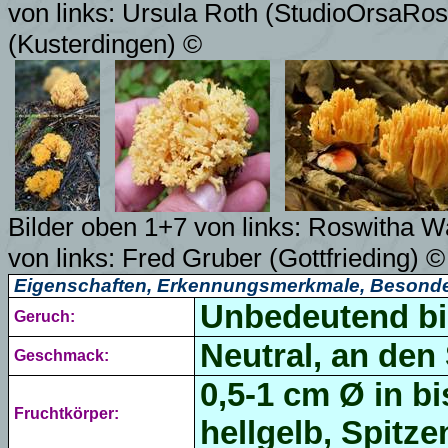
von links: Ursula Roth (StudioOrsaRo
(Kusterdingen)
©
Bilder oben 1+7 von links: Roswitha 
von links: Fred Gruber (Gottfrieding) ©
Eigenschaften, Erkennungsmerkmale, Besonde
Unbedeutend bis
Geruch:
Neutral, an den 
Geschmack:
0,5-1 cm Ø in b
Fruchtkörper:
hellgelb, Spitze