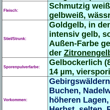
Schmutzig weiß
Fleisch:
gelbweiß, wässr
Goldgelb, in de
intensiv gelb, s
Stiel/Strunk:
Außen-Farbe gel
der
Zitronengel
Gelbockerlich (8
Sporenpulverfarbe:
14 µm, vierspori
Gebirgswäldern
Buchen, Nadelwa
höheren Lagen,
Vorkommen:
Herbst, selten,