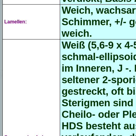
Weich, wachsarti
Schimmer, +/- g
Lamellen:
weich.
Weiß (5,6-9 x 4-5
schmal-ellipsoi
im Inneren, J -.
seltener 2-spor
gestreckt, oft b
Sterigmen sind 
Cheilo- oder Pl
HDS besteht au