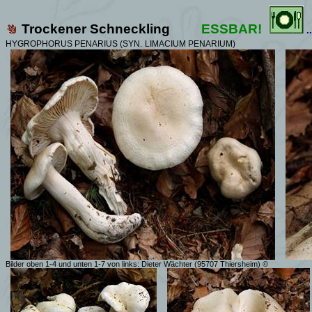
Trockener Schneckling
ESSBAR!
.
HYGROPHORUS
PENARIUS (SYN.
LIMACIUM PENARIUM)
Bilder oben 1-4 und unten 1-7 von links: Dieter Wächter (95707 Thiersheim)
©