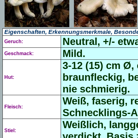
Eigenschaften, Erkennungsmerkmale, Besonde
Neutral, +/- et
Geruch:
Mild.
Geschmack:
3-12 (15) cm Ø, 
braunfleckig, be
Hut:
nie schmierig.
Weiß, faserig, r
Fleisch:
Schnecklings-A
Weißlich, langge
Stiel:
verdickt, Basis 