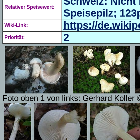
Schweiz: Nicht 
Relativer Speisewert:
Speisepilz; 123p
https://de.wiki
Wiki-Link:
2
Priorität:
Foto oben 1 von links:
Gerhard Koller