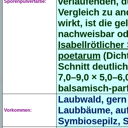
verlaufenden, 
Sporenpulverfarbe:
Vergleich zu a
wirkt, ist die g
nachweisbar ode
Isabellrötliche
poetarum
(Dicht
Schnitt deutlic
7,0–9,0 × 5,0–6,
balsamisch-parf
Laubwald, gern
Laubbäume, auf
Vorkommen:
Symbiosepilz, 