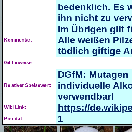
bedenklich. Es 
ihn nicht zu ve
Im Übrigen gilt 
Alle weißen Pilz
Kommentar:
tödlich giftige A
Gifthinweise:
DGfM: Mutagen i
individuelle Alk
Relativer Speisewert:
verwendbar!
https://de.wik
Wiki-Link:
1
Priorität: