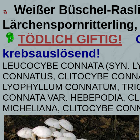
Weißer Büschel-Rasl
Lärchenspornritterling
TÖDLICH GIFTIG!
krebsauslösend!
LEUCOCYBE CONNATA (SYN.
L
CONNATUS
,
CLITOCYBE CONNA
LYOPHYLLUM CONNATUM, TRI
CONNATA VAR.
HEBEPODIA, CL
MICHELIANA, CLITOCYBE CON