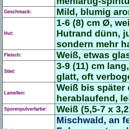
mehlartig-spirit
Mild, blumig ar
Geschmack:
1-6 (8) cm Ø, wei
Hutrand dünn, j
Hut:
sondern mehr ha
Weiß, etwas gla
Fleisch:
3-9 (11) cm lang,
Stiel:
glatt, oft verbog
Weiß bis später
Lamellen:
herablaufend, le
Weiß (5,5-7 x 3,2
Sporenpulverfarbe:
Mischwald, an f