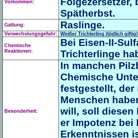
Folgezersetzer,
Vorkommen:
Spätherbst.
Raslinge.
Gattung:
Verwechslungsgefahr:
Weißer Trichterling (tödlich giftig
Bei Eisen-II-Sulf
Chemische
Reaktionen:
Trichterlinge ha
In manchen Pilzb
Chemische Unter
festgestellt, d
Menschen haben 
will, soll dies
Besonderheit:
er Impotenz bei
Erkenntnissen i