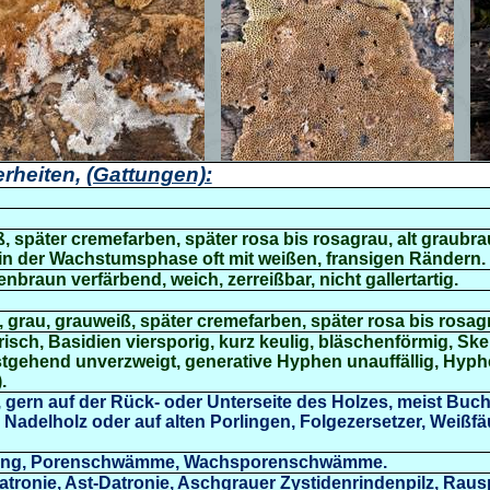
rheiten,
(Gattungen):
ß, später cremefarben, später rosa bis rosagrau, alt graubra
in der Wachstumsphase oft mit weißen, fransigen Rändern.
braun verfärbend, weich, zerreißbar, nicht gallertartig.
h, grau, grauweiß, später cremefarben, später rosa bis rosag
drisch, Basidien viersporig, kurz keulig, bläschenförmig, Sk
stgehend unverzweigt, generative Hyphen unauffällig, Hyph
.
 gern auf der Rück- oder Unterseite des Holzes, meist Buc
an Nadelholz oder auf alten Porlingen, Folgezersetzer, Weißfä
rling, Porenschwämme, Wachsporenschwämme.
atronie
,
Ast-Datronie
,
Aschgrauer Zystidenrindenpilz
,
Rausp