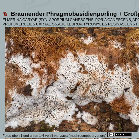
Bräunender Phragmobasidienporling + Groß
ELMERINA CARYAE (SYN. APORPIUM CANESCENS, PORIA CANESCENS, APOR
PROTOMERULIUS CARYAE SS.AUCT.EUROP, TYROMYCES RESINASCENS F
Fotos oben 1 und unten 1-4 von links:
zaca
(mushroomobserver.org)