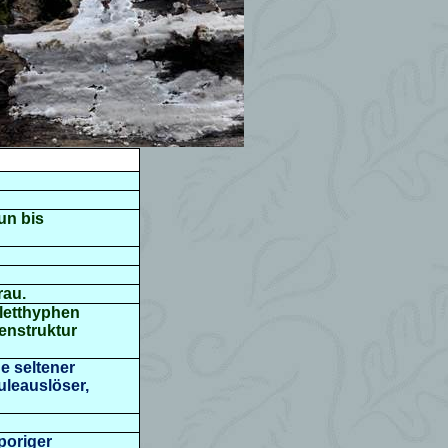
un bis
rau.
eletthyphen
enstruktur
he
seltener
uleauslöser,
origer