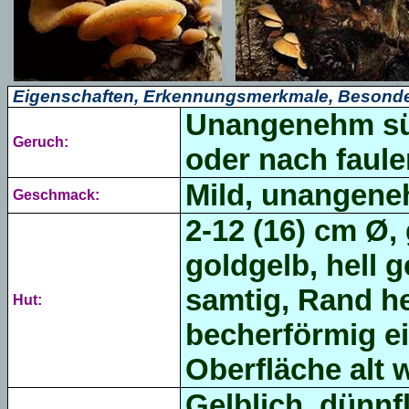
Eigenschaften, Erkennungsmerkmale, Besonde
Unangenehm süß
Geruch:
oder nach faul
Mild, unangene
Geschmack:
2-12 (16) cm Ø,
goldgelb, hell ge
samtig, Rand hel
Hut:
becherförmig ei
Oberfläche alt 
Gelblich, dünnf