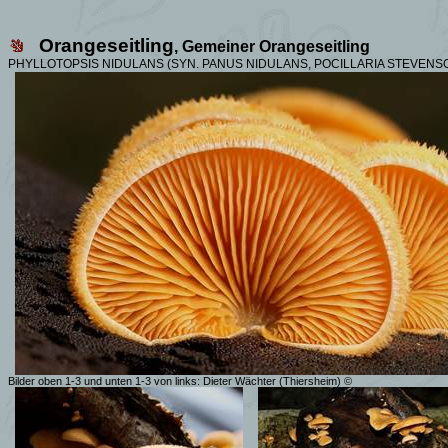
Orangeseitling
, Gemeiner Orangeseitling
PHYLLOTOPSIS NIDULANS (SYN.
PANUS NIDULANS, POCILLARIA STEVENS
Bilder oben 1-3 und unten 1-3 von links: Dieter Wächter (Thiersheim) ©