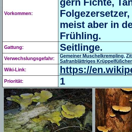
gern Fichte, Ta
Folgezersetzer,
Vorkommen:
meist aber in d
Frühling.
Seitlinge.
Gattung:
Gemeiner Muschelkrempling
,
Zi
Verwechslungsgefahr:
Safranblättriges Krüppelfüßche
https://en.wikip
Wiki-Link:
1
Priorität: