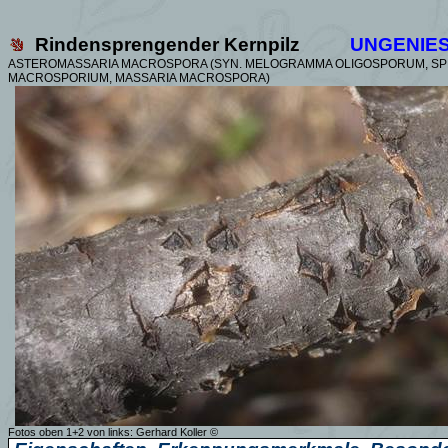
Rindensprengender Kernpilz
UNGENIE
ASTEROMASSARIA MACROSPORA (SYN.
MELOGRAMMA OLIGOSPORUM, SP
MACROSPORIUM, MASSARIA MACROSPORA)
Fotos oben 1+2 von links:
Gerhard Koller
©