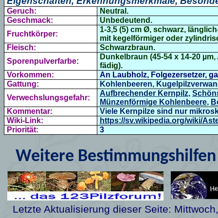
Eigenschaften, Erkennungsmerkmale, Besonde
Geruch:
Neutral.
Geschmack:
Unbedeutend.
1-3,5 (5) cm Ø, schwarz, länglic
Fruchtkörper:
mit kegelförmiger oder zylindri
Fleisch:
Schwarzbraun.
Dunkelbraun (
45-54 x 14-20 µm, 
Sporenpulverfarbe:
fädig).
Vorkommen:
An Laubholz, Folgezersetzer, gan
Gattung:
Kohlenbeeren, Kugelpilzverwan
Aufbrechender Kernpilz
,
Schöns
Verwechslungsgefahr:
Münzenförmige Kohlenbeere
,
B
Kommentar:
Viele Kernpilze sind nur mikros
Wiki-Link:
https://sv.wikipedia.org/wiki/As
Priorität:
3
Weitere Bestimmungshilfen 
Letzte Aktualisierung dieser Seite:
Mittwoch,