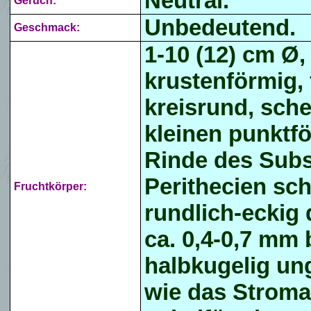
Neutral.
Geruch:
Unbedeutend.
Geschmack:
1-10 (12) cm Ø
krustenförmig, f
kreisrund, sche
kleinen punktf
Rinde des Subs
Perithecien sch
Fruchtkörper:
rundlich-eckig
ca. 0,4-0,7 mm 
halbkugelig
ung
wie das Strom