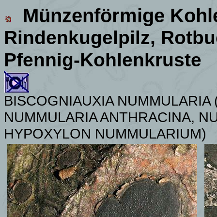
Münzenförmige Kohl
Rindenkugelpilz,
Rotbu
Pfennig-Kohlenkruste
BISCOGNIAUXIA NUMMULARIA 
NUMMULARIA ANTHRACINA, N
HYPOXYLON NUMMULARIUM)