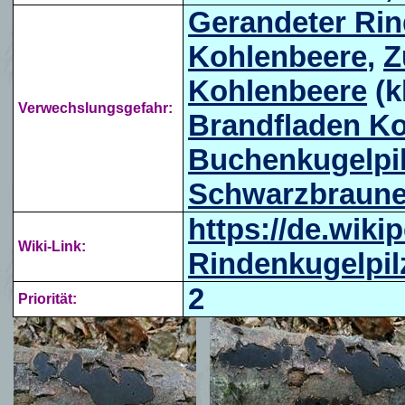
Gerandeter Rin
Kohlenbeere
,
Z
Kohlenbeere
(k
Verwechslungsgefahr:
Brandfladen K
Buchenkugelpi
Schwarzbrauner
https://de.wiki
Wiki-Link:
Rindenkugelpil
2
Priorität: