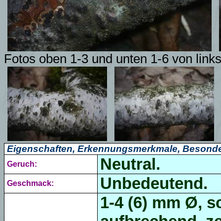
Fotos oben 1-3 und unten 1-6 von link
Eigenschaften, Erkennungsmerkmale, Besonde
Neutral.
Geruch:
Unbedeutend.
Geschmack:
1-4 (6) mm Ø, s