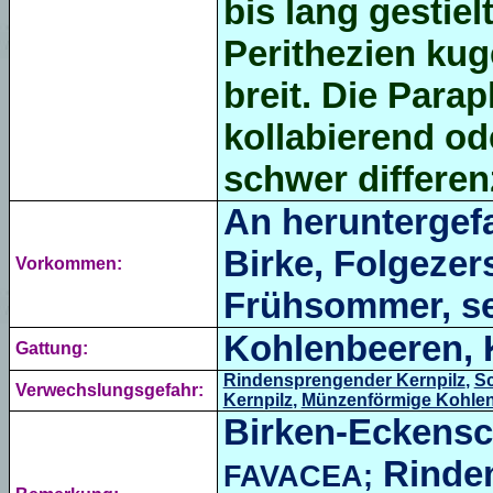
bis lang gestie
Perithezien
kuge
breit. Die
Parap
kollabierend od
schwer differen
An
heruntergef
Birke
, Folgezer
Vorkommen:
Frühsommer, se
Kohlenbeeren, 
Gattung:
Rindensprengender Kernpilz
,
Sc
Verwechslungsgefahr:
Kernpilz
,
Münzenförmige Kohle
Birken-Eckens
Rinden
FAVACEA;