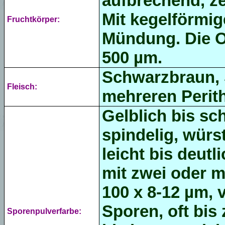
aufbrechend, ze
Mit kegelförmig
Fruchtkörper:
Mündung. Die Ob
500 µm.
Schwarzbraun,
Fleisch:
mehreren Perith
Gelblich bis sc
spindelig,
würs
leicht bis deut
mit zwei oder m
100 x 8-12 µm, v
Sporen, oft bis
Sporenpulverfarbe: