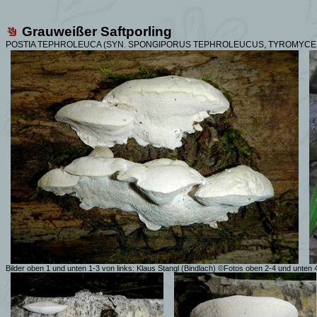
Grauweißer
Saftporling
POSTIA TEPHROLEUCA (SYN.
SPONGIPORUS TEPHROLEUCUS,
TYROMYCES
Bilder oben 1 und unten 1-3 von links:
Klaus Stangl
(Bindlach)
©
Fotos oben 2-4 und unten 4