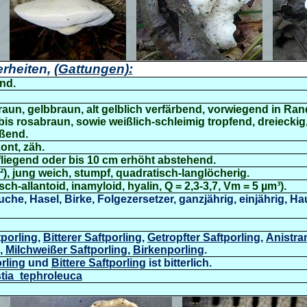
rheiten,
(Gattungen):
end.
raun, gelbbraun, alt gelblich verfärbend, vorwiegend in Ran
 bis rosabraun, sowie weißlich-schleimig tropfend, dreieckig
ßend.
ont, zäh.
fliegend oder bis 10 cm erhöht abstehend.
²), jung weich,
stumpf, quadratisch-langlöcherig.
sch-allantoid, inamyloid, hyalin, Q = 2,3-3,7, Vm = 5 µm³).
he, Hasel, Birke, Folgezersetzer, ganzjährig, einjährig, Hau
tporling
,
Bitterer Saftporling
,
Getropfter Saftporling
,
Anistra
,
Milchweißer Saftporling
,
Birkenporling
.
rling
und
Bittere Saftporling
ist bitterlich.
stia_tephroleuca