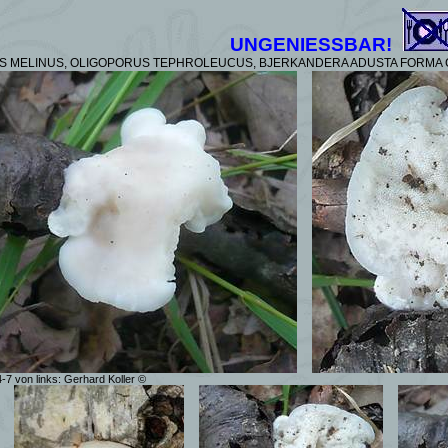
UNGENIESSBAR!
 MELINUS, OLIGOPORUS TEPHROLEUCUS, BJERKANDERA ADUSTA FORMA CI
-7 von links: Gerhard Koller ©