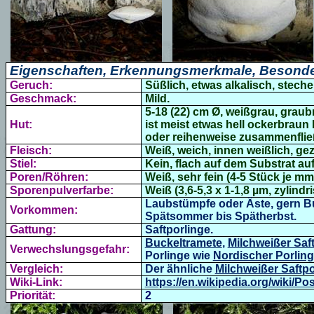
Eigenschaften, Erkennungsmerkmale, Besonde
Geruch:
Süßlich, etwas alkalisch, stech
Geschmack:
Mild.
5-18 (22) cm Ø, weißgrau, graub
Hut:
ist meist etwas hell ockerbraun
oder
reihenweise zusammenflie
Fleisch:
Weiß, weich,
innen weißlich, gez
Stiel:
Kein, flach auf dem Substrat au
Poren/Röhren:
Weiß, sehr fein (4-5 Stück je mm
Sporenpulverfarbe:
Weiß (3,6-5,3 x 1-1,8 µm, zylindri
Laubstümpfe oder Äste, gern Buc
Vorkommen:
Spätsommer bis Spätherbst.
Gattung:
Saftporlinge.
Buckeltramete
,
Milchweißer Saf
Verwechslungsgefahr:
Porlinge wie
Nordischer Porling
Vergleich:
Der ähnliche
Milchweißer Saftpo
Wiki-Link:
https://en.wikipedia.org/wiki/Po
Priorität:
2