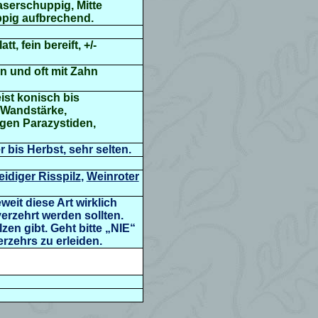
faserschuppig, Mitte
ppig aufbrechend.
t, fein bereift, +/-
n und oft mit Zahn
ist konisch bis
m Wandstärke,
igen Parazystiden,
bis Herbst, sehr selten.
eidiger Risspilz
,
Weinroter
weit diese Art wirklich
 verzehrt werden sollten.
en gibt. Geht bitte „NIE“
erzehrs zu erleiden.