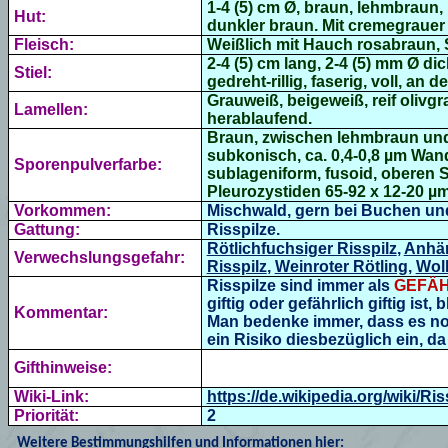
1-4 (5) cm Ø, braun, lehmbraun, 
Hut:
dunkler braun. Mit
cremegrauer 
Fleisch:
Weißlich mit Hauch rosabraun, St
2-4 (5) cm lang, 2-4 (5) mm Ø dick
Stiel:
gedreht-rillig, faserig, voll, an d
Grauweiß, beigeweiß, reif oliv
Lamellen:
herablaufend.
Braun, zwischen lehmbraun und r
subkonisch, ca. 0,4-0,8 µm Wand
Sporenpulverfarbe:
sublageniform, fusoid, oberen St
Pleurozystiden 65-92 x 12-20 µm,
Vorkommen:
Mischwald, gern bei Buchen und
Gattung:
Risspilze.
Rötlichfuchsiger Risspilz
,
Anhän
Verwechslungsgefahr:
Risspilz
,
Weinroter Rötling
,
Woll
Risspilze sind immer als
GEFÄH
giftig oder gefährlich giftig ist
Kommentar:
Man bedenke immer, dass es noch
ein Risiko diesbezüglich ein, da
Gifthinweise:
Wiki-Link:
https://de.wikipedia.org/wiki/Ris
Priorität:
2
Weitere Bestimmungshilfen und Informationen hier: