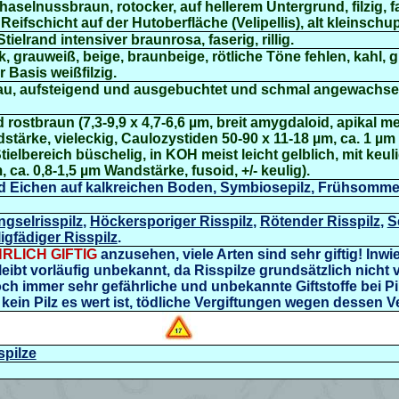
haselnussbraun, rotocker, auf hellerem Untergrund, filzig, 
Reifschicht auf der Hutoberfläche (
Velipellis),
alt kleinschu
ielrand intensiver braunrosa, faserig, rillig.
, grauweiß, beige, braunbeige, rötliche Töne fehlen, kahl, glat
er Basis weißfilzig.
grau, aufsteigend und ausgebuchtet und schmal angewachse
ostbraun (7,3-9,9 x 4,7-6,6 µm, breit amygdaloid, apikal me
stärke, vieleckig, Caulozystiden 50-90 x 11-18 µm, ca. 1 µ
ielbereich büschelig, in KOH meist leicht gelblich, mit keul
 ca. 0,8-1,5 µm Wandstärke, fusoid, +/- keulig).
 Eichen auf kalkreichen Boden, Symbiosepilz, Frühsommer 
gselrisspilz
,
Höckersporiger Risspilz
,
Rötender Risspilz
,
S
igfädiger Risspilz
.
RLICH GIFTIG
anzusehen, viele Arten sind sehr giftig! Inwie
, bleibt vorläufig unbekannt, da Risspilze grundsätzlich nicht
 immer sehr gefährliche und unbekannte Giftstoffe bei Pilz
 kein Pilz es wert ist, tödliche Vergiftungen wegen dessen V
spilze