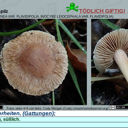
TÖDLICH GIFTIG!
pilz
NNEA VAR.
FLAVIDIFOLIA, INOCYBE LEIOCEPHALA VAR. FLAVIDIFOLIA)
Fotos oben 4+5 von links: Cody Morgan (Cody) (mushroomobserver.org)
rheiten,
(Gattungen):
, süßlich.