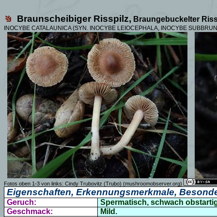
Braunscheibiger Risspilz,
Braungebuckelter Riss
INOCYBE CATALAUNICA (SYN. INOCYBE LEIOCEPHALA, INOCYBE SUBBRU
Fotos oben 1-3 von links: Cindy Trubovitz (Trubo) (mushroomobserver.org)
Eigenschaften, Erkennungsmerkmale, Besonde
Geruch:
Spermatisch, schwach obstartig
Geschmack:
Mild.