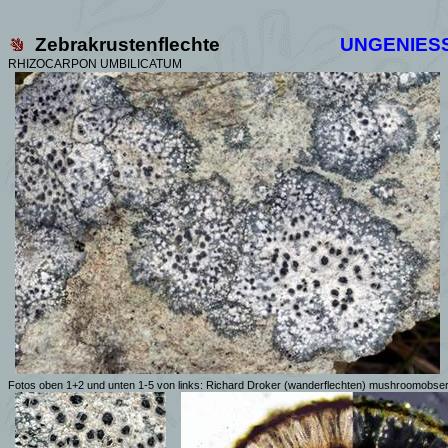
Zebrakrustenflechte
UNGENIES
RHIZOCARPON UMBILICATUM
Fotos oben 1+2 und unten 1-5 von links: Richard Droker (wanderflechten) mushroomobser