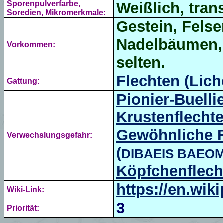
Sporenpulverfarbe,
Weißlich, tran
Soredien, Mikromerkmale:
Gestein, Felse
Nadelbäumen
Vorkommen:
selten.
Flechten (Lich
Gattung:
Pionier-Buelli
Krustenflecht
Gewöhnliche F
Verwechslungsgefahr:
(
DIBAEIS BAEO
Köpfchenflech
https://en.wik
Wiki-Link:
3
Priorität: