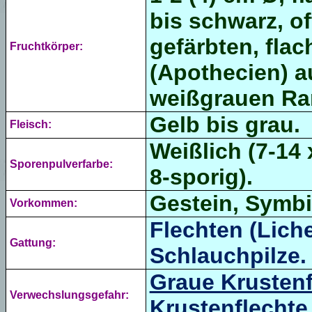
bis schwarz, of
gefärbten, flac
Fruchtkörper:
(Apothecien) a
weißgrauen Ra
Gelb bis grau.
Fleisch:
Weißlich (7-14 
Sporenpulverfarbe:
8-sporig).
Gestein, Symbio
Vorkommen:
Flechten (Liche
Gattung:
Schlauchpilze.
Graue Krustenf
Verwechslungsgefahr:
Krustenflechte