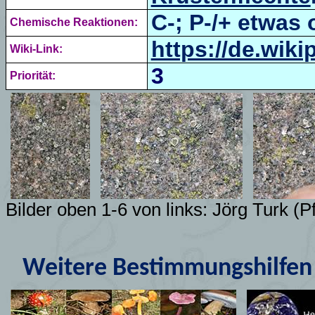
C-; P-/+ etwas 
Chemische Reaktionen:
https://de.wiki
Wiki-Link:
3
Priorität:
Bilder oben 1-6 von links: Jörg Turk (P
Weitere Bestimmungshilfen 