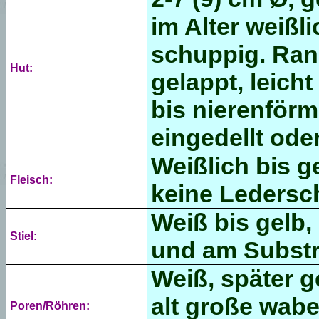
im Alter weißl
schuppig. Rand
Hut:
gelappt, leicht
bis nierenförmi
eingedellt ode
Weißlich bis ge
Fleisch:
keine Ledersch
Weiß bis gelb, 
Stiel:
und am Substr
Weiß, später g
alt große wabe
Poren/Röhren: