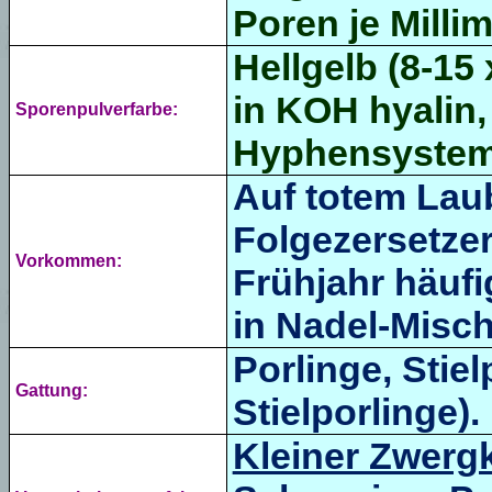
Poren je Millim
Hellgelb (8-15 
in KOH hyalin,
Sporenpulverfarbe:
Hyphensystem 
Auf totem Laub
Folgezersetzer
Vorkommen:
Frühjahr häufi
in Nadel-Misch
Porlinge, Stiel
Gattung:
Stielporlinge).
Kleiner Zwerg