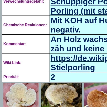
Schuppiger Po
Verwechslungsgefahr:
Porling (mit st
Mit KOH auf Hu
Chemische Reaktionen:
negativ.
An Holz wachs
Kommentar:
zäh und keine 
https://de.wik
Wiki-Link:
Stielporling
2
Priorität: