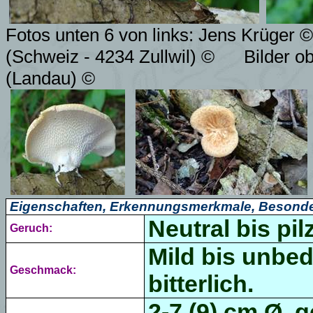
Fotos unten 6 von links: Jens Krüger ©
(Schweiz - 4234 Zullwil) ©
Bilder o
(Landau) ©
Eigenschaften, Erkennungsmerkmale, Besonde
Neutral bis pilz
Geruch:
Mild bis unbede
Geschmack:
bitterlich.
2-7 (9) cm Ø, 