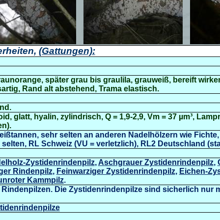
rheiten,
(Gattungen):
raunorange, später grau bis graulila, grauweiß, bereift wirke
rtig, Rand alt abstehend, Trama elastisch.
end.
oid, glatt, hyalin, zylindrisch, Q = 1,9-2,9, Vm =
37
µm³,
Lampr
n).
eißtannen, sehr selten an anderen Nadelhölzern wie Fichte,
 selten, RL Schweiz (VU = verletzlich), RL2 Deutschland (sta
elholz-Zystidenrindenpilz
,
Aschgrauer Zystidenrindenpilz
,
ger Rindenpilz
,
Feinwarziger Zystidenrindenpilz
,
Eichen-Zys
unroter Kammpilz
.
n Rindenpilzen. Die Zystidenrindenpilze sind sicherlich nur
stidenrindenpilze