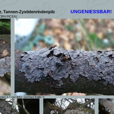
UNGENIESSBAR!
z,
Tannen-Zystidenrindenpilz
ORA PICEA)
nten 3-7 von links:
Gerhard Koller
©