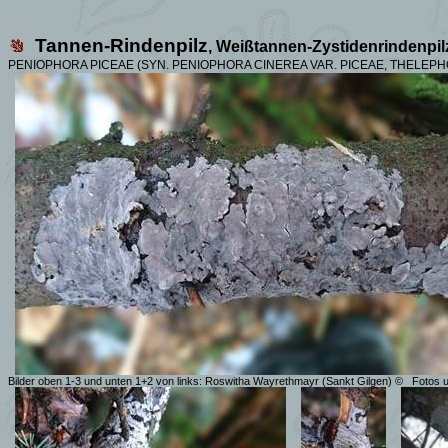
Tannen-Rindenpilz
,
Weißtannen-Zystidenrindenpil
PENIOPHORA PICEAE (SYN.
PENIOPHORA CINEREA VAR.
PICEAE, THELEPH
Bilder oben 1-3 und unten 1+2 von links: Roswitha Wayrethmayr (Sankt Gilgen) ©
Fotos u