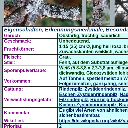
Eigenschaften, Erkennungsmerkmale, Besonde
Geruch:
Obstartig, fruchtig
, säuerlich.
Geschmack:
Unbedeutend.
1-15 (25) cm Ø,
jung hell rosa, b
Fruchtkörper:
Zuwachskanten weißlich, wachsa
Fleisch:
Grau.
Stiel:
Fehlt, auf dem Substrat auflieg
Weiß (5,8
-8,8 x 2,3-3,8 µm, ellips
Sporenpulverfarbe:
dickwandig, Gloeozystiden fehle
Auf Tannen, speziell meist an W
Vorkommen:
Folgezersetzer, ganzjährig, sehr
Gattung:
Rindenpilz, Zystidenrindenpilz.
Eschen-Zystidenrindenpilz
,
Nad
Verwechslungsgefahr:
Filzrindenpilz
,
Runzelig-höckeri
Kiefern-Zystidenrindenpilz
,
Bra
Es gibt viel Arten von ähnliche
Kommentar:
sicher bestimmbar.
Wiki-Link:
https://de.wikipedia.org/wiki/Zy
Priorität:
2