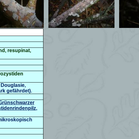
nd, resupinat,
ozystiden
 Douglasie,
rk gefährdet).
Grünschwarzer
tidenrindenpilz
,
 mikroskopisch