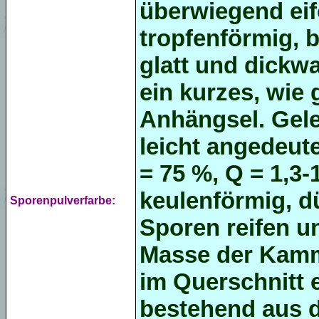
überwiegend
ei
tropfenförmig, b
glatt und dickw
ein kurzes, wie 
Anhängsel. Gele
leicht angedeute
= 75 %, Q = 1,3-
keulenförmig, 
Sporenpulverfarbe:
Sporen reifen u
Masse der Kamme
im Querschnitt 
bestehend aus d