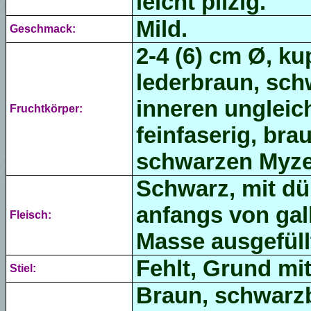
leicht pilzig.
Mild.
Geschmack:
2-4 (6) cm Ø, ku
lederbraun, schw
inneren unglei
Fruchtkörper:
feinfaserig, bra
schwarzen Myzel
Schwarz, mit d
anfangs von gall
Fleisch:
Masse ausgefüllt
Fehlt, Grund mi
Stiel:
Braun, schwarz