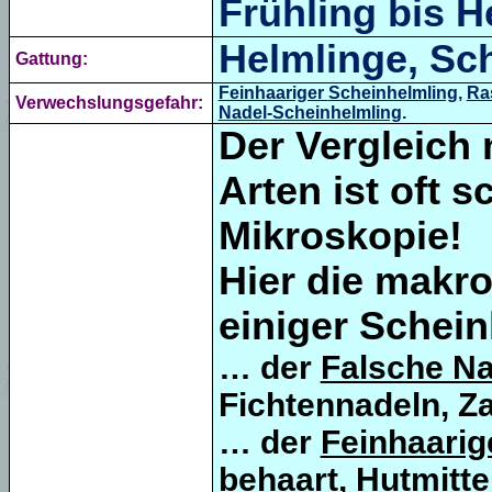
Frühling bis H
Helmlinge, Sc
Gattung:
Feinhaariger
Scheinhelmling
,
Ra
Verwechslungsgefahr:
Nadel-Scheinhelmling
.
Der Vergleich
Arten ist oft s
Mikroskopie!
Hier die makr
einiger Schein
… der
Falsche Na
Fichtennadeln, Z
… der
Feinhaarig
behaart, Hutmitte 