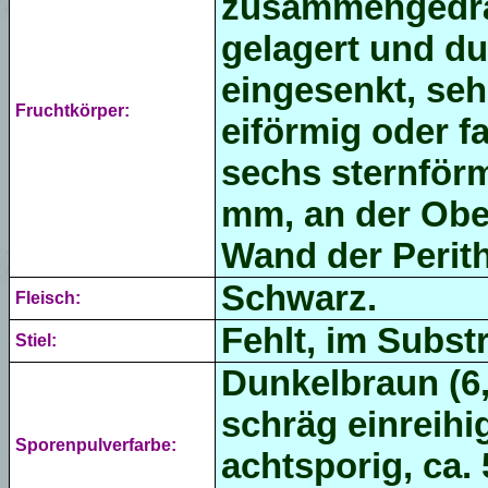
zusammengedrän
gelagert und du
eingesenkt, sehr
Fruchtkörper:
eiförmig oder f
sechs sternför
mm, an der Ober
Wand der Perith
Schwarz.
Fleisch:
Fehlt, im Substr
Stiel:
Dunkelbraun (6,
schräg einreihi
Sporenpulverfarbe:
achtsporig, ca. 