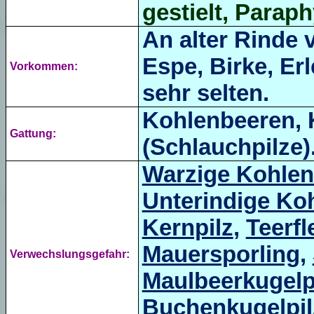
gestielt, Paraph
An alter Rinde
Espe, Birke, Erl
Vorkommen:
sehr selten.
Kohlenbeeren, 
Gattung:
(Schlauchpilze)
Warzige Kohlen
Unterindige Ko
Kernpilz
,
Teerfl
Mauersporling
,
Verwechslungsgefahr:
Maulbeerkugelp
Buchenkugelpil