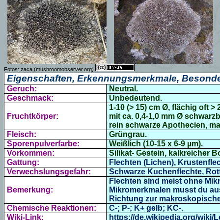
Fotos: zaca (mushroomobserver.org)
Eigenschaften, Erkennungsmerkmale, Besonde
Geruch:
Neutral.
Geschmack:
Unbedeutend.
1-10 (> 15) cm Ø, flächig oft >
Fruchtkörper:
mit ca. 0,4-1,0 mm Ø schwarz
rein schwarze Apothecien, ma
Fleisch:
Grüngrau.
Sporenpulverfarbe:
Weißlich (10-15 x 6-9 µm).
Vorkommen:
Silikat- Gestein, kalkreicher 
Gattung:
Flechten (Lichen), Krustenfle
Verwechslungsgefahr:
Schwarze Kuchenflechte
,
Rot
Flechten sind meist ohne Mik
Bemerkung:
Mikromerkmalen musst du aus
Richtung zur makroskopische
Chemische Reaktionen:
C-; P-; K+ gelb; KC-.
Wiki-Link:
https://de.wikipedia.org/wiki/