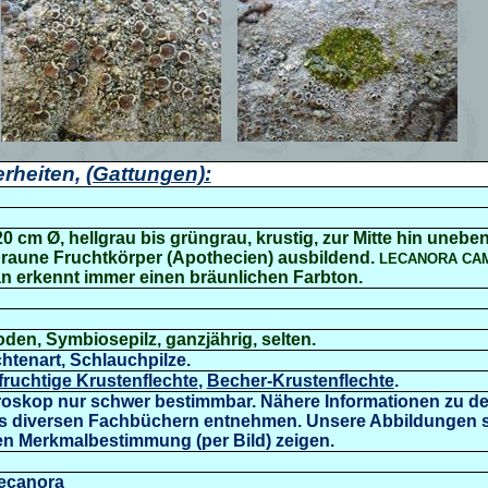
rheiten,
(Gattungen):
 20 cm Ø, hellgrau bis grüngrau, krustig, zur Mitte hin uneben
braune Fruchtkörper (Apothecien) ausbildend.
LECANORA CA
n erkennt immer einen bräunlichen Farbton.
Boden, Symbiosepilz, ganzjährig, selten.
chtenart, Schlauchpilze.
fruchtige Krustenflechte
,
Becher-Krustenflechte
.
roskop nur schwer bestimmbar. Nähere Informationen zu d
 diversen Fachbüchern entnehmen. Unsere Abbildungen so
n Merkmalbestimmung (per Bild) zeigen.
Lecanora