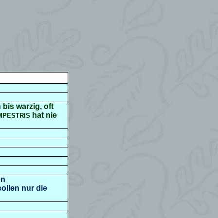
 bis warzig, oft
hat nie
MPESTRIS
en
llen nur die