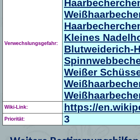
Haarbecherche
Weißhaarbeche
Haarbecherche
Kleines Nadelh
Verwechslungsgefahr:
Blutweiderich-
Spinnwebbeche
Weißer Schüssel
Weißhaarbeche
Weißhaarbeche
https://en.wiki
Wiki-Link:
3
Priorität: