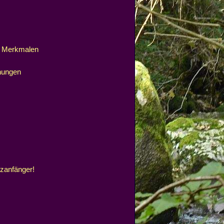
0 Merkmalen
nungen
lzanfänger!