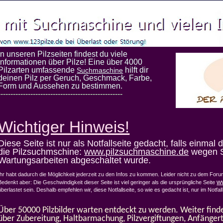
In unseren Pilzseiten findest du viele
Informationen über Pilze! Eine über 4000
Pilzarten umfassende
hilft dir
Suchmaschine
deinen Pilz per Geruch, Geschmack, Farbe,
Form und Aussehen zu bestimmen.
--------------------------------------------------
Wichtiger Hinweis!
Diese Seite ist nur als Notfallseite gedacht, falls einmal 
die Pilzsuchmschine:
www.pilzsuchmaschine.de
wegen S
Wartungsarbeiten abgeschaltet wurde.
Ihr habt dadurch die Möglichkeit jederzeit zu den Infos zu kommen.
Leider nicht zu dem Forum
w
Bedenkt aber: Die Geschwindigkeit dieser Seite ist viel geringer als die ursprüngliche Seite
überlastet sein.
Deshalb empfehlen wir, diese Notfallseite, so wie es gedacht ist, nur im Notfa
Über 50000 Pilzbilder warten entdeckt zu werden. Weiter finde
über Zubereitung, Haltbarmachung, Pilzvergiftungen, Anfängerti