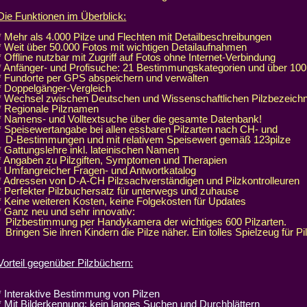
Die Funktionen im Überblick:
* Mehr als 4.000 Pilze und Flechten mit Detailbeschreibungen
* Weit über 50.000 Fotos mit wichtigen Detailaufnahmen
* Offline nutzbar mit Zugriff auf Fotos ohne Internet-Verbindung
* Anfänger- und Profisuche: 21 Bestimmungskategorien und über 10
* Fundorte per GPS abspeichern und verwalten
* Doppelgänger-Vergleich
* Wechsel zwischen Deutschen und Wissenschaftlichen Pilzbezeich
* Regionale Pilznamen
* Namens- und Volltextsuche über die gesamte Datenbank!
* Speisewertangabe bei allen essbaren Pilzarten nach CH- und
D-Bestimmungen und mit relativem Speisewert gemäß 123pilze
* Gattungslehre inkl. lateinischen Namen
* Angaben zu Pilzgiften, Symptomen und Therapien
* Umfangreicher Fragen- und Antwortkatalog
* Adressen von D-A-CH Pilzsachverständigen und Pilzkontrolleuren
* Perfekter Pilzbuchersatz für unterwegs und zuhause
* Keine weiteren Kosten, keine Folgekosten für Updates
* Ganz neu und sehr innovativ:
Pilzbestimmung per Handykamera der wichtiges 600 Pilzarten.
Bringen Sie ihren Kindern die Pilze näher. Ein tolles Spielzeug für Pi
Vorteil gegenüber Pilzbüchern:
* Interaktive Bestimmung von Pilzen
* Mit Bilderkennung: kein langes Suchen und Durchblättern