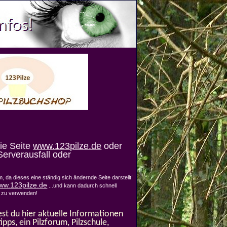
die Seite
www.123pilze.de
oder
erverausfall oder
, da dieses eine ständig sich ändernde Seite darstellt!
ww.123pilze.de
...und kann dadurch schnell
ll zu verwenden!
st du hier aktuelle Informationen
pps, ein Pilzforum, Pilzschule,