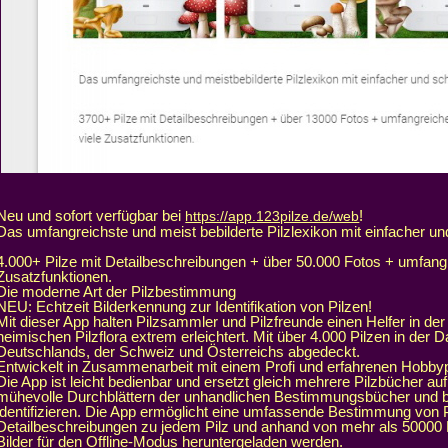
Neu und sofort verfügbar bei
!
https://app.123pilze.de/web
Das umfangreichste und meist bebilderte Pilzlexikon mit einfacher u
4.000+ Pilze mit Detailbeschreibungen + über 50.000 Fotos + umfangr
Zusatzfunktionen.
Die moderne Art der Pilzbestimmung
NEU: Echtzeit Bilderkennung zur Identifikation von Pilzen!
Mit dieser App halten Pilzsammler und Pilzfreunde einen Helfer in d
heimischen Pilzflora extrem erleichtert. Mit über 4.000 Pilzen in der
Deutschlands, der Schweiz und Österreichs abgedeckt.
Entwickelt in Zusammenarbeit mit einem Profi und erfahrenen Hobbypi
Die App ist leicht bedienbar und ersetzt gleich mehrere Pilzbücher auf
mühevolle Durchblättern der unhandlichen Bestimmungsbücher und biet
identifizieren. Die App ermöglicht eine umfassende Bestimmung von 
Detailbeschreibungen zu jedem Pilz und anhand von mehr als 50000
Bilder für den Offline-Modus heruntergeladen werden.