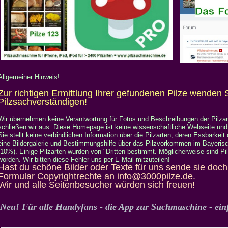
Allgemeiner Hinweis!
Zur richtigen Ermittlung Ihrer gefundenen Pilze wenden S
Pilzsachverständigen!
Wir übernehmen keine Verantwortung für Fotos und Beschreibungen der Pilzar
schließen wir aus. Diese Homepage ist keine wissenschaftliche Webseite und 
Sie stellt keine verbindlichen Information über die Pilzarten, deren Essbarkeit 
eine Bildergalerie und Bestimmungshilfe über das Pilzvorkommen im Bayeris
(10%). Einige Pilzarten wurden von "Dritten bestimmt. Möglicherweise sind Pil
worden. Wir bitten diese Fehler uns per E-Mail mitzuteilen!
Hast du schöne Bilder oder Texte für uns sende sie doc
Formular
Copyrightrechte
an
info@3000pilze.de
.
Wir und alle Seitenbesucher würden sich freuen!
Neu! Für alle Handyfans - die App zur Suchmaschine - einfa