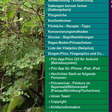
Verwechslung - Essbar/Giftig
Gattungen kennen lernen
(Gattungskurs)
Pilzgerüche
Knollenformen
Pilzküche - Rezepte - Tipps
Konservierungsmethoden
Glossar - Begriffserklärungen
Regen-Boden-Pilzwachstum
Liste der Vitalpilze (Heilpilze)
Drogen-Pilze, Fliegenpilze und Co...
Pilz-App-Pilze 123 für Android
(Betriebssystem)
Pilz-App für iPhone, iPad, iPod
Herzlichen Dank an folgende
Personen:
Pilzseminar - Pilzkurs im
Bayerwald/Böhmerwald
(Passau/Büchlberg/Tschechien)
Unser Team!
Copyright
Kritikerinformation