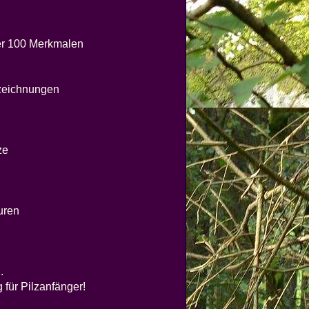
er 100 Merkmalen
ezeichnungen
ze
uren
.
 für Pilzanfänger!