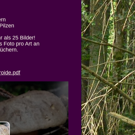
ern
Pilzen
r als 25 Bilder!
 Foto pro Art an
Büchern.
roide.pdf