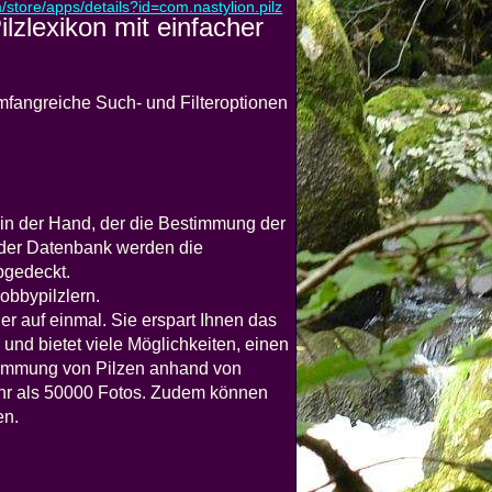
m/store/apps/details?id=com.nastylion.pilz
lzlexikon mit einfacher
mfangreiche Such- und Filteroptionen
 in der Hand, der die Bestimmung der
in der Datenbank werden die
bgedeckt.
obbypilzlern.
er auf einmal. Sie erspart Ihnen das
nd bietet viele Möglichkeiten, einen
stimmung von Pilzen anhand von
hr als 50000 Fotos. Zudem können
en.