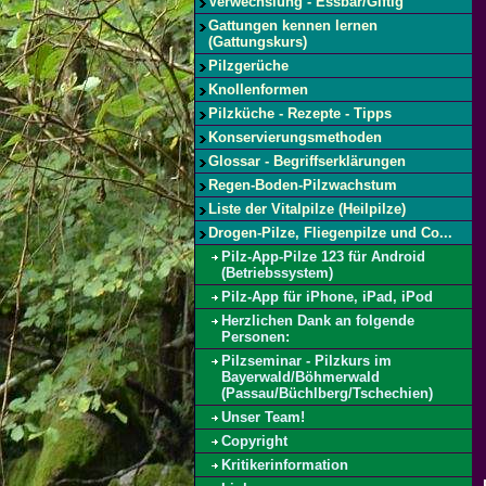
Verwechslung - Essbar/Giftig
Gattungen kennen lernen
(Gattungskurs)
Pilzgerüche
Knollenformen
Pilzküche - Rezepte - Tipps
Konservierungsmethoden
Glossar - Begriffserklärungen
Regen-Boden-Pilzwachstum
Liste der Vitalpilze (Heilpilze)
Drogen-Pilze, Fliegenpilze und Co...
Pilz-App-Pilze 123 für Android
(Betriebssystem)
Pilz-App für iPhone, iPad, iPod
Herzlichen Dank an folgende
Personen:
Pilzseminar - Pilzkurs im
Bayerwald/Böhmerwald
(Passau/Büchlberg/Tschechien)
Unser Team!
Copyright
Kritikerinformation