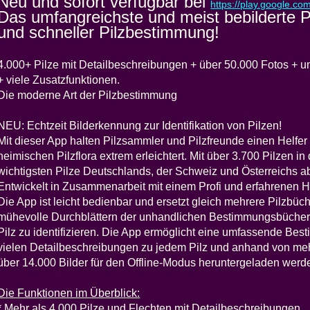
Neu und sofort verfügbar bei
https://play.google.co
Das umfangreichste und meist bebilderte Pi
und schneller Pilzbestimmung!
4.000+ Pilze mit Detailbeschreibungen + über 50.000 Fotos + u
+ viele Zusatzfunktionen.
Die moderne Art der Pilzbestimmung
NEU: Echtzeit Bilderkennung zur Identifikation von Pilzen!
Mit dieser App halten Pilzsammler und Pilzfreunde einen Helfer
heimischen Pilzflora extrem erleichtert. Mit über 3.700 Pilzen 
wichtigsten Pilze Deutschlands, der Schweiz und Österreichs a
Entwickelt in Zusammenarbeit mit einem Profi und erfahrenen H
Die App ist leicht bedienbar und ersetzt gleich mehrere Pilzbüch
mühevolle Durchblättern der unhandlichen Bestimmungsbücher u
Pilz zu identifizieren. Die App ermöglicht eine umfassende Be
vielen Detailbeschreibungen zu jedem Pilz und anhand von me
über 14.000 Bilder für den Offline-Modus heruntergeladen werd
Die Funktionen im Überblick:
* Mehr als 4.000 Pilze und Flechten mit Detailbeschreibungen