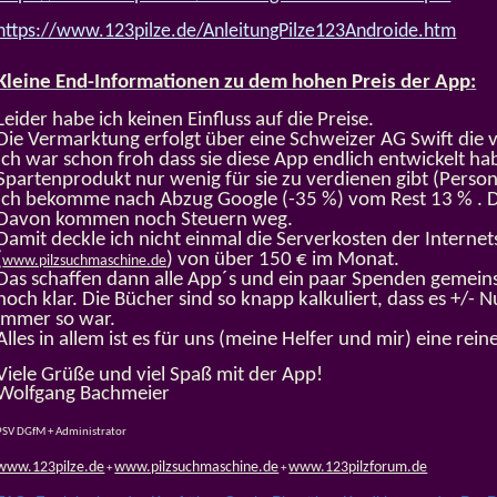
https://www.123pilze.de/AnleitungPilze123Androide.htm
Kleine End-Informationen zu dem hohen Preis der App:
Leider habe ich keinen Einfluss auf die Preise.
Die Vermarktung erfolgt über eine Schweizer AG Swift die 
Ich war schon froh dass sie diese App endlich entwickelt hab
Spartenprodukt nur wenig für sie zu verdienen gibt (Person
Ich bekomme nach Abzug Google (-35 %) vom Rest 13 % . D.
Davon kommen noch Steuern weg.
Damit deckle ich nicht einmal die Serverkosten der Internets
(
) von über 150 € im Monat.
www.pilzsuchmaschine.de
Das schaffen dann alle App´s und ein paar Spenden geme
noch klar. Die Bücher sind so knapp kalkuliert, dass es +/- N
immer so war.
Alles in allem ist es für uns (meine Helfer und mir) eine rein
Viele Grüße und viel Spaß mit der App!
Wolfgang Bachmeier
PSV DGfM + Administrator
www.123pilze.de
www.pilzsuchmaschine.de
www.123pilzforum.de
+
+