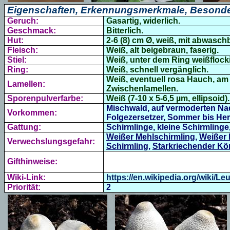
Eigenschaften, Erkennungsmerkmale, Besonde
Geruch:
Gasartig, widerlich.
Geschmack:
Bitterlich.
Hut:
2-6 (8) cm Ø, weiß, mit abwasch
Fleisch:
Weiß, alt beigebraun, faserig.
Stiel:
Weiß, unter dem Ring weißflockig
Ring:
Weiß, schnell vergänglich.
Weiß, eventuell rosa Hauch, am 
Lamellen:
Zwischenlamellen.
Sporenpulverfarbe:
Weiß (7-10 x 5-6,5 µm, ellipsoid).
Mischwald, auf vermoderten Nad
Vorkommen:
Folgezersetzer, Sommer bis Her
Gattung:
Schirmlinge, kleine Schirmlinge
Weißer Mehlschirmling
,
Weißer 
Verwechslungsgefahr:
Schirmling
,
Starkriechender Kö
Gifthinweise:
Wiki-Link:
https://en.wikipedia.org/wiki/
Priorität:
2