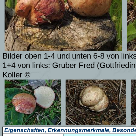
Bilder oben 1-4 und unten 6-8 von lin
1+4 von links: Gruber Fred (Gottfriedi
Koller
©
Eigenschaften, Erkennungsmerkmale, Besonde