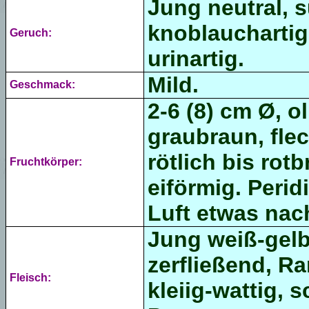
Jung neutral, s
knoblauchartig
Geruch:
urinartig.
Mild.
Geschmack:
2-6 (8) cm Ø, o
graubraun, flec
rötlich bis rot
Fruchtkörper:
eiförmig. Perid
Luft etwas nac
Jung weiß-gelbl
zerfließend, Ra
Fleisch:
kleiig-wattig, 