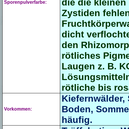
die die kleine
Sporenpulverfarbe:
Zystiden fehle
Fruchtkörperwa
dicht verfloch
den Rhizomorph
rötliches Pigme
Laugen z. B. 
Lösungsmittel
rötliche bis ro
Kiefernwälder,
Boden, Sommer 
Vorkommen:
häufig.