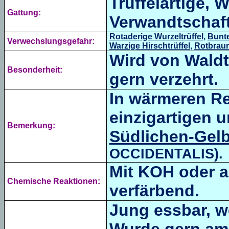
Trüffelartige, W
Gattung:
Verwandtschaft
Rotaderige Wurzeltrüffel
,
Bunte
Verwechslungsgefahr:
Warzige Hirschtrüffel
,
Rotbraun
Wird von Waldt
Besonderheit:
gern verzehrt.
In wärmeren Re
einzigartigen 
Bemerkung:
Südlichen-Gelb
OCCIDENTALIS).
Mit KOH oder a
Chemische Reaktionen:
verfärbend.
Jung essbar, w