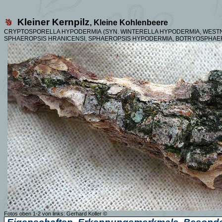
Kleiner Kernpilz
, Kleine Kohlenbeere
CRYPTOSPORELLA HYPODERMIA
(SYN.
WINTERELLA HYPODERMIA, WESTN
SPHAEROPSIS HRANICENSI, SPHAEROPSIS HYPODERMIA, BOTRYOSPHA
Fotos oben
1-2 von links
:
Gerhard Koller
©