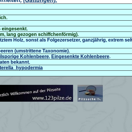
rheiten,
(Gattungen):
ich.
- eingesenkt.
µm, lang gezogen schiffchenförmig).
etztem Holz, sonst als Folgezersetzer, ganzjährig, extrem s
beeren (umstrittene Taxonomie).
ilsporige Kohlenbeere
,
Eingesenkte Kohlenbeere
.
Daten bekannt.
interella_hypodermia