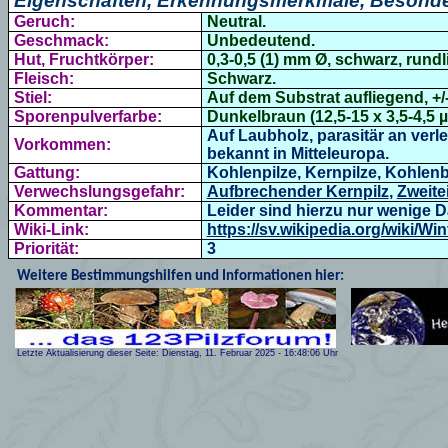
Eigenschaften, Erkennungsmerkmale, Besonde
Geruch:
Neutral.
Geschmack:
Unbedeutend.
Hut, Fruchtkörper:
0,3-0,5 (1) mm Ø, schwarz, rundl
Fleisch:
Schwarz.
Stiel:
Auf dem Substrat aufliegend, +/
Sporenpulverfarbe:
Dunkelbraun (
12,5-15 x 3,5-4
,5 
Auf Laubholz, parasitär an verl
Vorkommen:
bekannt in Mitteleuropa.
Gattung:
Kohlenpilze, Kernpilze, Kohlen
Verwechslungsgefahr:
Aufbrechender Kernpilz
,
Zweite
Kommentar:
Leider sind hierzu nur wenige 
Wiki-Link:
https://sv.wikipedia.org/wiki/W
Priorität:
3
Weitere Bestimmungshilfen und Informationen hier:
Letzte Aktualisierung dieser Seite:
Dienstag, 11. Februar 2025
-
16:48:06
Uhr