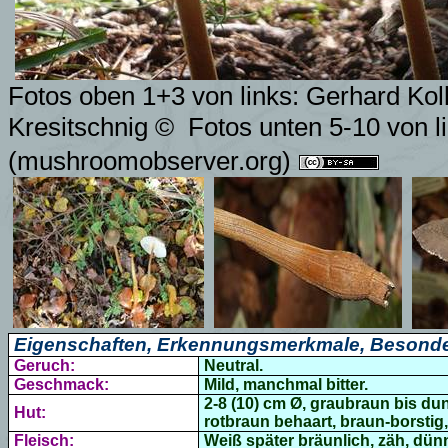
Fotos oben 1+3 von links: Gerhard Kol
Kresitschnig ©
Fotos unten 5-10
von l
(mushroomobserver.org)
Eigenschaften, Erkennungsmerkmale, Besonde
Geruch:
Neutral.
Geschmack:
Mild, manchmal bitter.
2-8 (10) cm Ø,
graubraun bis du
Hut:
rotbraun behaart, braun-borstig
Fleisch:
Weiß später bräunlich, zäh, dünn