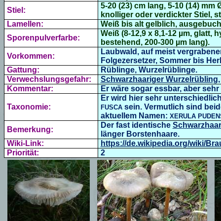
5-20 (23) cm lang, 5-10 (14) mm
Stiel:
knolliger oder verdickter Stiel,
st
Lamellen:
Weiß bis alt gelblich, ausgebu
Weiß (8-12,9 x 8,1-12 µm,
glatt, 
Sporenpulverfarbe:
bestehend, 200-300 µm lang
).
Laubwald, auf meist vergrabene
Vorkommen:
Folgezersetzer, Sommer bis Her
Gattung:
Rüblinge, Wurzelrüblinge.
Verwechslungsgefahr:
Schwarzhaariger Wurzelrübling
Kommentar:
Er wäre sogar essbar, aber sehr
Er wird hier sehr unterschiedli
Taxonomie:
sein. Vermutlich sind beid
FUSCA
aktuellem Namen:
XERULA PUDEN
Der fast identische
Schwarzhaar
Bemerkung:
länger Borstenhaare.
Wiki-Link:
https://de.wikipedia.org/wiki/
Priorität:
2