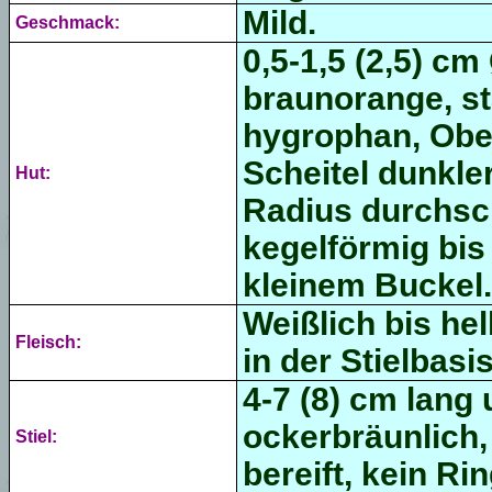
Mild.
Geschmack:
0,5-1,5 (2,5) cm
braunorange, st
hygrophan,
Obe
Scheitel dunkler
Hut:
Radius durchsch
kegelförmig bis
kleinem Buckel.
Weißlich bis hel
Fleisch:
in der Stielbasi
4-7 (8) cm lang
ockerbräunlich, 
Stiel:
bereift, kein Rin