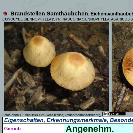
Brandstellen Samthäubchen
, Eichensamthäubc
CONOCYBE SIENNOPHYLLA (SYN. NAUCORIA SIENNOPHYLLA, AGARICUS 
Fotos oben 1-5 von links Eva Skific (Evica) (mushroomobserver.org)
Eigenschaften, Erkennungsmerkmale, Besonde
Angenehm.
Geruch: