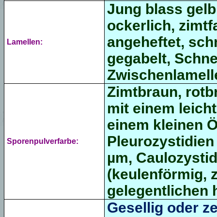
Jung blass gelbl
ockerlich, zimtf
angeheftet, sc
Lamellen:
gegabelt, Schne
Zwischenlamell
Zimtbraun, rotb
mit einem leich
einem kleinen Ö
Pleurozystidien 
Sporenpulverfarbe:
µm, Caulozystid
(keulenförmig, z
gelegentlichen 
Gesellig oder z