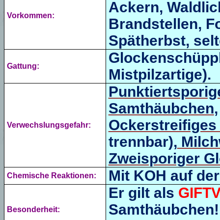
Ackern, Waldlic
Vorkommen:
Brandstellen,
F
Spätherbst, selt
Glockenschüppl
Gattung:
Mistpilzartige).
Punktiertspori
Samthäubchen
Ockerstreifige
Verwechslungsgefahr:
trennbar)
,
Milch
Zweisporiger G
Mit KOH auf der
Chemische Reaktionen:
Er gilt als
GIFT
Samthäubchen! 
Besonderheit: