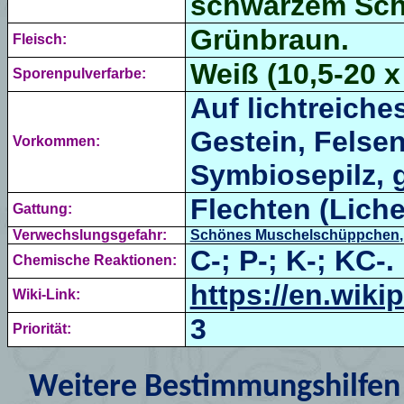
schwarzem Sche
Grünbraun.
Fleisch:
Weiß (10,5-20 x 
Sporenpulverfarbe:
Auf lichtreiche
Gestein, Felsen,
Vorkommen:
Symbiosepilz, g
Flechten (Liche
Gattung:
Verwechslungsgefahr:
Schönes Muschelschüppchen
C-; P-; K-; KC-.
Chemische Reaktionen:
https://en.wiki
Wiki-Link:
3
Priorität:
Weitere Bestimmungshilfen 