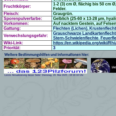
1-2 (3) cm Ø, flächig bis 50 cm Ø
Fruchtkörper:
Felder.
Fleisch:
Graugrün.
Sporenpulverfarbe:
Gelblich (25-60 x 13-28 µm, hyali
Vorkommen:
Auf nacktem Gestein, auf Felsen,
Gattung:
Flechten (Lichen), Krustenflech
Grauschwarze Landkartenflecht
Verwechslungsgefahr:
Stern-Schwielenflechte
,
Feuerfl
Wiki-Link:
https://en.wikipedia.org/wiki/Rh
Priorität:
3
Weitere Bestimmungshilfen und Informationen hier:
Letzte Aktualisierung dieser Seite:
Dienstag, 20. Mai 2025
-
18:18:18
Uhr