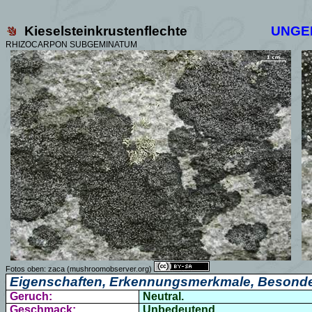
Kieselsteinkrustenflechte
UNGE
RHIZOCARPON SUBGEMINATUM
Fotos oben:
zaca
(mushroomobserver.org)
Eigenschaften, Erkennungsmerkmale, Besonde
Geruch:
Neutral.
Geschmack:
Unbedeutend.