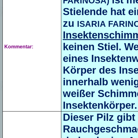
FARINOSA)
Stielende hat 
zu
ISARIA FARIN
Insektenschimm
keinen Stiel.
We
Kommentar:
eines Insekten
Körper des Inse
innerhalb wenig
weißer Schimme
Insektenkörper.
Dieser Pilz gib
Rauchgeschmack