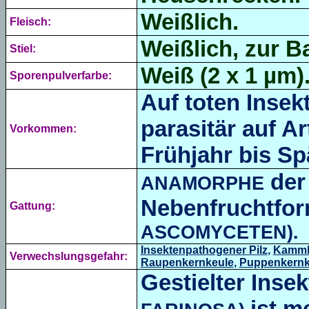
Weißlich.
Fleisch:
Weißlich, zur Ba
Stiel:
Weiß (2 x 1 µm)
Sporenpulverfarbe:
Auf toten Insek
parasitär auf A
Vorkommen:
Frühjahr bis Sp
der
ANAMORPHE
Nebenfruchtfo
Gattung:
ASCOMYCETEN).
Insektenpathogener Pilz
,
Kammk
Verwechslungsgefahr:
Raupenkernkeule
,
Puppenkernk
Gestielter Inse
ist m