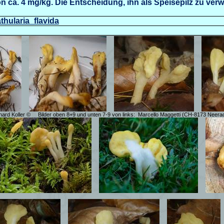
on ca. 4 mg/kg. Die Entscheidung, ihn als Speisepilz zu verw
athularia_flavida
hard Koller ©
Bilder oben 8+9 und unten 7-9 von links:
Marcello Maggetti (CH-8173 Neer