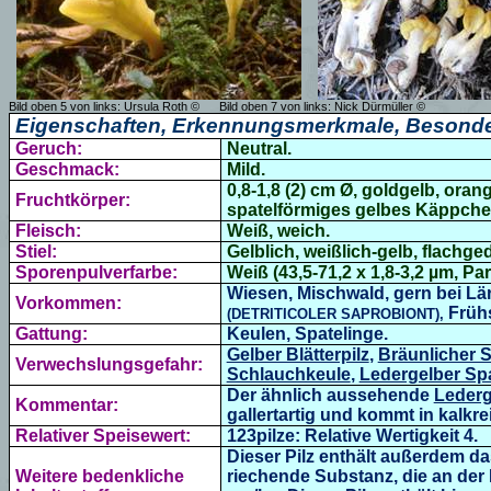
Bild oben 5 von links: Ursula Roth ©
Bild oben 7 von links: Nick Dürmüller ©
Eigenschaften, Erkennungsmerkmale, Besonde
Geruch:
Neutral.
Geschmack:
Mild.
0,8-1,8 (2) cm Ø,
goldgelb, orang
Fruchtkörper:
spatelförmiges
gelbes Käppchen
Fleisch:
Weiß, weich.
Stiel:
Gelblich,
weißlich-gelb,
flachged
Sporenpulverfarbe:
Weiß (
43,5-71,2 x 1,8-3,2 µm, P
Wiesen, Mischwald, gern bei Lä
Vorkommen:
Frühs
(
DETRITICOLER SAPROBIONT),
Gattung:
Keulen, Spatelinge.
Gelber Blätterpilz
,
Bräunlicher S
Verwechslungsgefahr:
Schlauchkeule
,
Ledergelber Spa
Der ähnlich aussehende
Lederg
Kommentar:
gallertartig und kommt in kalkr
Relativer Speisewert:
123pilze: Relative Wertigkeit 4.
Dieser Pilz enthält außerdem das
Weitere bedenkliche
riechende Substanz, die an der