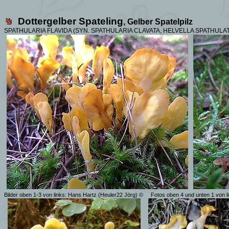
Dottergelber Spateling
,
Gelber Spatelpilz
SPATHULARIA FLAVIDA (SYN.
SPATHULARIA CLAVATA, HELVELLA SPATHULAT
Bilder oben 1-3 von links: Hans Hartz (Heuler22 Jörg) ©
Fotos oben 4 und unten 1 von l