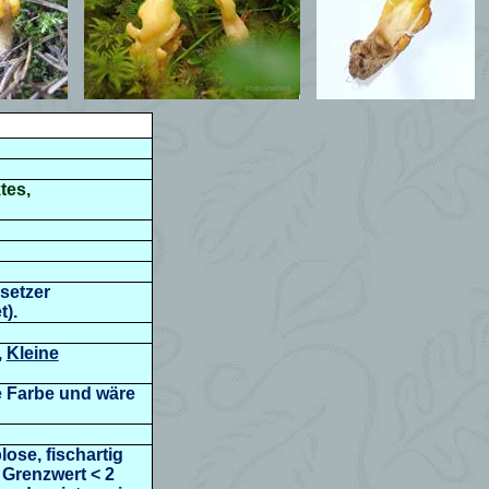
tes,
setzer
).
,
Kleine
e Farbe und wäre
lose, fischartig
 Grenzwert < 2