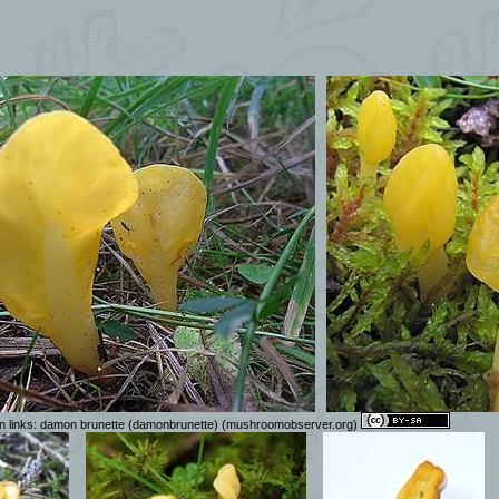
n links:
damon brunette (damonbrunette)
(mushroomobserver.org)