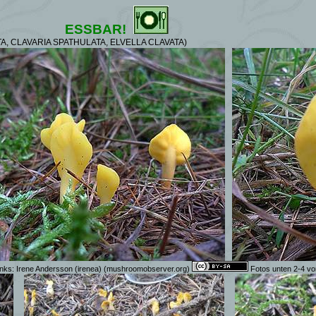
ESSBAR!
A, CLAVARIA SPATHULATA, ELVELLA CLAVATA)
inks:
Irene Andersson (irenea)
(mushroomobserver.org)
Fotos unten 2-4 vo