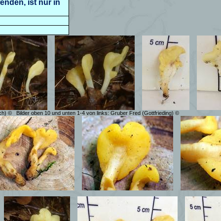
enden, ist nur in
ach) ©
Bilder oben 10 und unten 1-4 von links: Gruber Fred (Gottfrieding) ©