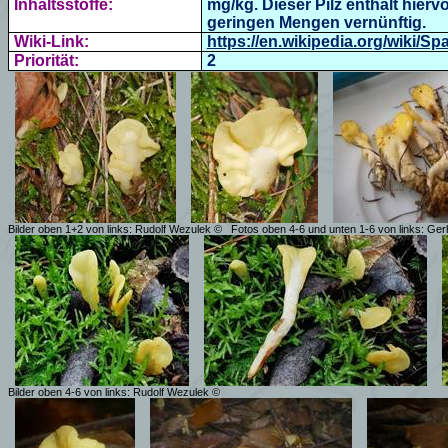
Inhaltsstoffe:
mg/kg. Dieser Pilz enthält hierv
geringen Mengen vernünftig.
Wiki-Link:
https://en.wikipedia.org/wiki/Sp
Priorität:
2
Bilder oben 1+2 von links: Rudolf Wezulek ©
Fotos oben 4-6 und unten 1-6 von links: Ger
Bilder oben 4-6 von links: Rudolf Wezulek ©