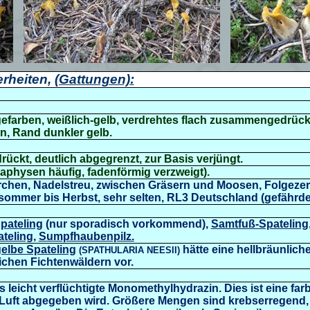
rheiten,
(Gattungen):
efarben, weißlich-gelb,
verdrehtes flach zusammengedrück
, Rand dunkler gelb.
rückt, deutlich abgegrenzt, zur Basis verjüngt.
araphysen häufig, fadenförmig verzweigt)
.
rchen, Nadelstreu, zwischen Gräsern und Moosen, Folgezer
ommer bis Herbst, sehr selten, RL3 Deutschland (gefährdet
pateling
(nur sporadisch vorkommend),
Samtfuß-Spateling
teling
,
Sumpfhaubenpilz.
elbe Spateling
hätte eine hellbräunlich
(SPATHULARIA NEESII)
eichen Fichtenwäldern vor.
 leicht verflüchtigte Monomethylhydrazin. Dies ist eine farb
 Luft abgegeben wird. Größere Mengen sind krebserregend,