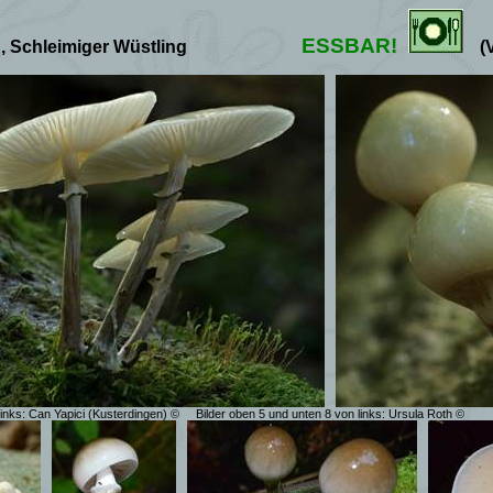
ESSBAR!
, Schleimiger Wüstling
(
links: Can Yapici (Kusterdingen) ©
Bilder oben 5 und unten 8 von links: Ursula Roth ©