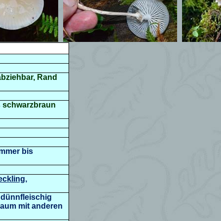
abziehbar,
Rand
bis schwarzbraun
ommer bis
eckling
,
r dünnfleischig
t kaum mit anderen