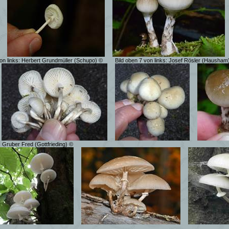
on links: Herbert Grundmüller (Schupo)
©
Bild oben 7 von links: Josef Rösler (Hausham
: Gruber Fred (Gottfrieding) ©