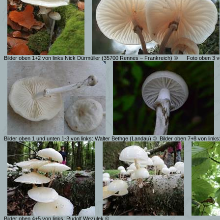
Bilder oben 1+2 von links Nick Dürmüller (35700 Rennes – Frankreich) ©
Foto oben 3 v
Bilder oben 1 und unten 1-3 von links: Walter Bethge (Landau) ©
Bilder oben 7+8 von links
Bilder oben 4+5 von links: Rudolf Wezulek ©