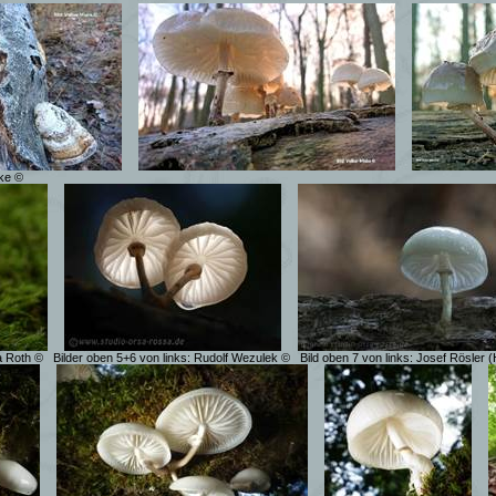
ske ©
a Roth ©
Bilder oben 5+6 von links: Rudolf Wezulek ©
Bild oben 7 von links: Josef Rösler