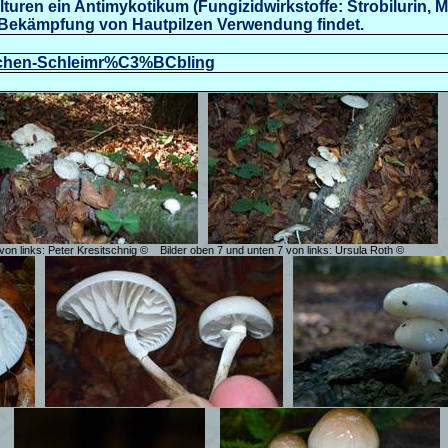
lturen ein Antimykotikum (
Fungizidwirkstoffe
:
Strobilurin
, 
 Bekämpfung von Hautpilzen Verwendung findet.
/Buchen-Schleimr%C3%BCbling
 von links:
Peter Kresitschnig
©
Bilder oben 7 und unten 7 von links: Ursula Roth ©