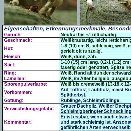
Eigenschaften, Erkennungsmerkmale, Besonde
Geruch:
Neutral bis +/- rettichartig.
Geschmack:
Weißkrautartig, leicht retticharti
1-8 (10) cm Ø, schleimig, weiß,
Hut:
gerieft oft runzelig
.
Fleisch:
Weiß, dünn, zäh.
1-10 (15) cm lang, 0,2-1 (1,2) c
Stiel:
faserig oder genattert, Spitze he
Ring:
Weiß, Rand alt dunkler schwarz
Lamellen:
Weiß, im Alter hellgelb, ausge
Sporenpulverfarbe:
Weiß bis
cremeweiß (13-18 x 12
Auf Totholz, Laubholz, meist Bu
Vorkommen:
Spätherbst.
Gattung:
Rüblinge, Schleimrüblinge.
Grauer Dachpilz
,
Weißer Dachpi
Verwechslungsgefahr:
Schleimigberingter Schnecklin
Er ist essbar, wenn auch etwas sc
Kommentar:
und stark schleimig ist. Ansonst
gefährlichen Arten verwechselb