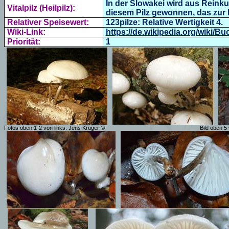
In der Slowakei wird aus Reinku
Vitalpilz (Heilpilz):
diesem Pilz gewonnen, das zur
Relativer Speisewert:
123pilze: Relative Wertigkeit 4.
Wiki-Link:
https://de.wikipedia.org/wiki
Priorität:
1
Fotos oben 1-2 von links: Jens Krüger ©
Bild oben 5