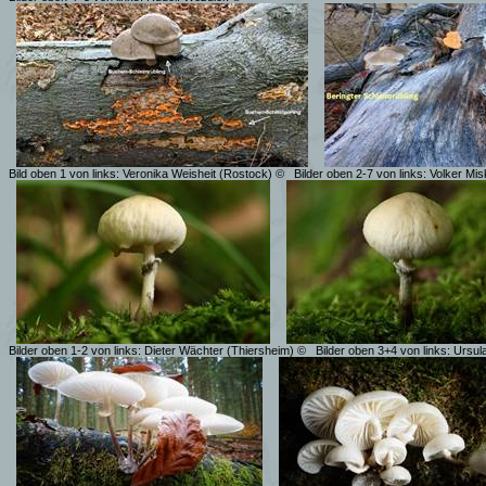
Bild oben 1 von links: Veronika Weisheit (Rostock) ©
Bilder oben 2-7 von links: Volker Mi
Bilder oben 1-2 von links: Dieter Wächter (Thiersheim) ©
Bilder oben 3+4 von links: Ursul