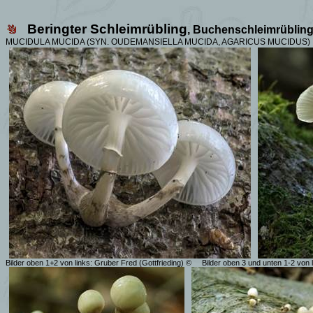
Beringter Schleimrübling
, Buchenschleimrübling
MUCIDULA MUCIDA (SYN. OUDEMANSIELLA MUCIDA, AGARICUS MUCIDUS)
Bilder oben 1+2 von links: Gruber Fred (Gottfrieding) ©
Bilder oben 3 und unten 1-2 von 