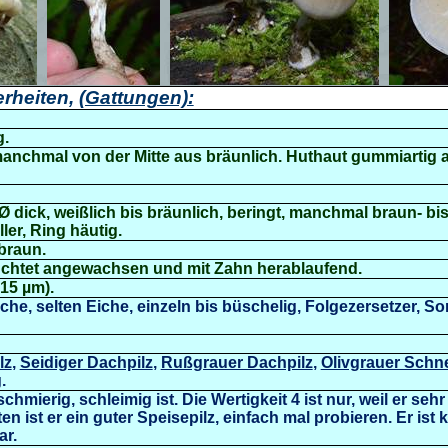
rheiten,
(Gattungen):
g.
 manchmal von der Mitte aus bräunlich. Huthaut gummiartig 
m Ø dick, weißlich bis bräunlich, beringt, manchmal braun- 
ller, Ring häutig.
braun.
buchtet angewachsen und mit Zahn herablaufend.
-15 µm)
.
che, selten Eiche, einzeln bis büschelig, Folgezersetzer, S
lz
,
Seidiger Dachpilz
,
Rußgrauer Dachpilz
,
Olivgrauer Schn
g
.
hmierig, schleimig ist. Die Wertigkeit 4 ist nur, weil er seh
en ist er ein guter Speisepilz, einfach mal probieren. Er is
ar.